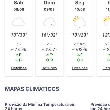
Sáb
Dom
Seg
T
08/08
09/08
10/08
11
13°/30°
16°/32°
13°/23°
12°
-
-
2 mm
1
7 Km/h
8 Km/h
6 Km/h
5 
Detalhes
Detalhes
Detalhes
Det
MAPAS CLIMÁTICOS
Previsão da Mínima Temperatura em
Previsão 
24 horas
em 24 ho