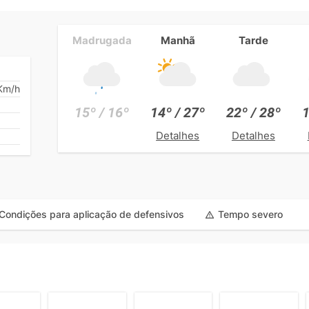
Madrugada
Manhã
Tarde
Km/h
15º / 16º
14º / 27º
22º / 28º
1
Detalhes
Detalhes
Condições para aplicação de defensivos
Tempo severo