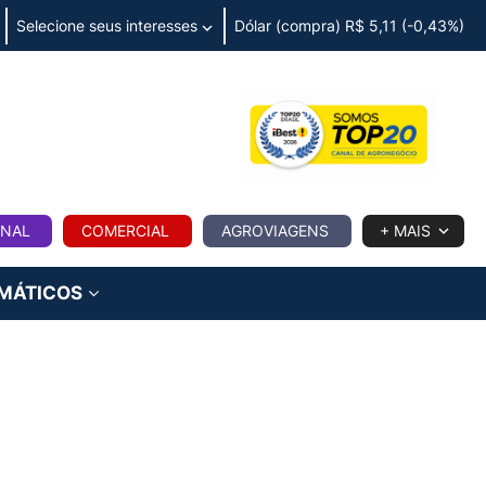
Selecione seus interesses
Dólar (compra) R$ 5,11 (-0,43%)
IA
ONAL
COMERCIAL
AGROVIAGENS
+ MAIS
IMÁTICOS