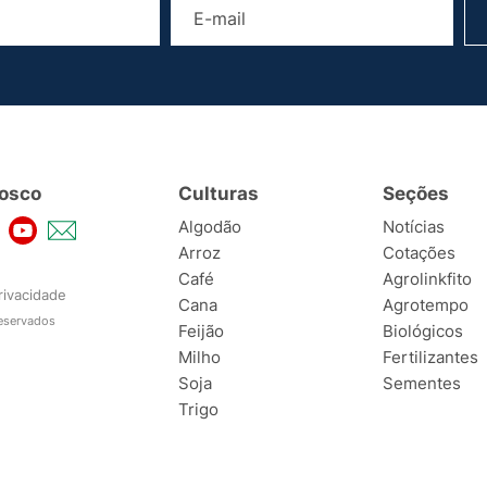
osco
Culturas
Seções
Algodão
Notícias
Arroz
Cotações
Café
Agrolinkfito
rivacidade
Cana
Agrotempo
reservados
Feijão
Biológicos
Milho
Fertilizantes
Soja
Sementes
Trigo