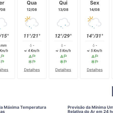
er
Qua
Qui
Sex
/08
12/08
13/08
14/08
/15°
11°/21°
12°/29°
14°/31°
 mm
-
-
-
Km/h
4 Km/h
5 Km/h
5 Km/h
alhes
Detalhes
Detalhes
Detalhes
da Máxima Temperatura
Previsão da Mínima U
ras
Relativa do Ar em 24 h