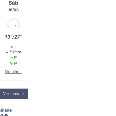
Sáb
15/08
13°/27°
-
5 Km/h
Detalhes
Ver mais
midade
oras