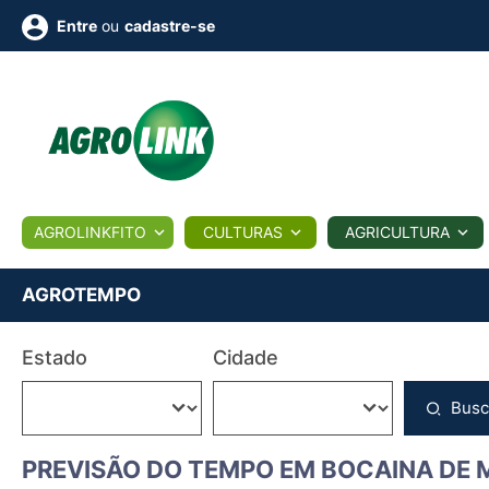
ou
cadastre-se
Entre
ULTURA
AGROLINKFITO
CULTURAS
AGRICULTURA
BIOLÓGICOS
COTAÇÕES
NOTÍCIAS
AGROTE
AGROTEMPO
Fotos
Estado
Cidade
os
Conversor
Colunistas
Eventos
e
Vídeos
Busc
PREVISÃO DO TEMPO EM BOCAINA DE 