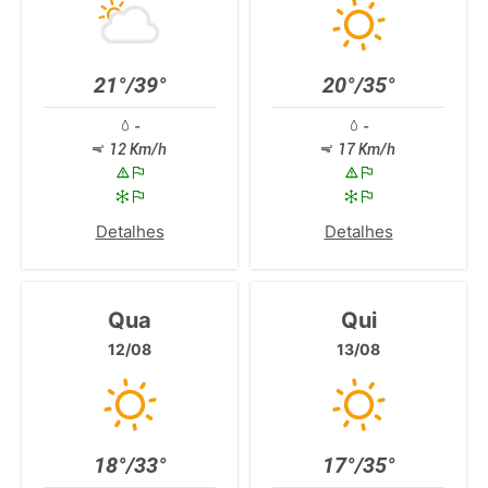
21°/39°
20°/35°
-
-
12 Km/h
17 Km/h
Detalhes
Detalhes
Qua
Qui
12/08
13/08
18°/33°
17°/35°