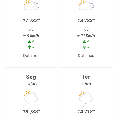
17°/32°
18°/33°
-
-
9 Km/h
11 Km/h
Detalhes
Detalhes
Seg
Ter
10/08
11/08
18°/33°
14°/18°