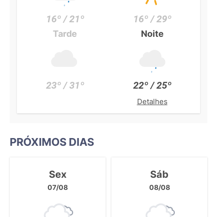
16º / 21º
16º / 29º
Tarde
Noite
23º / 31º
22º / 25º
Detalhes
PRÓXIMOS DIAS
Sex
Sáb
07/08
08/08