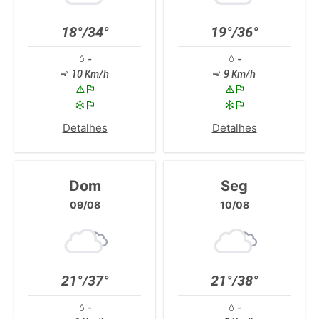
18°/34°
19°/36°
-
-
10 Km/h
9 Km/h
Detalhes
Detalhes
Dom
Seg
09/08
10/08
21°/37°
21°/38°
-
-