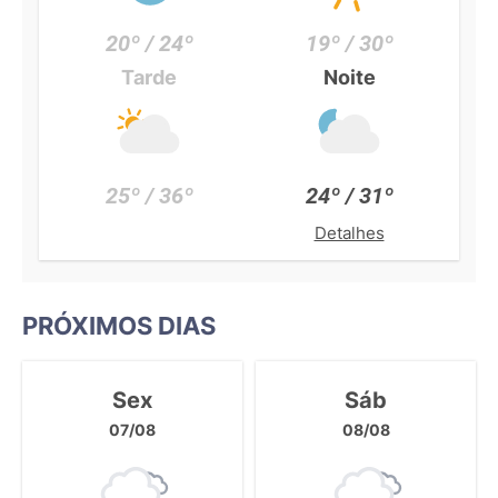
20º / 24º
19º / 30º
Tarde
Noite
25º / 36º
24º / 31º
Detalhes
PRÓXIMOS DIAS
Sex
Sáb
07/08
08/08