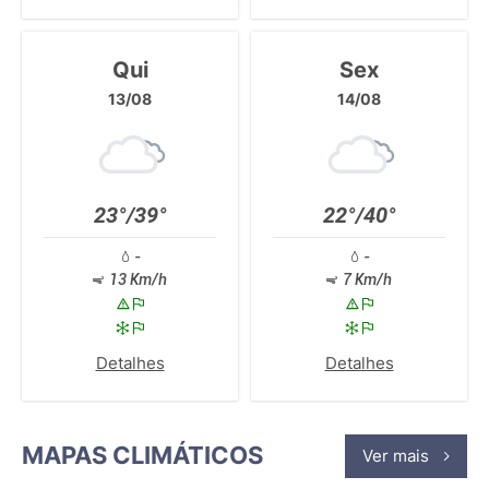
Qui
Sex
13/08
14/08
23°/39°
22°/40°
-
-
13 Km/h
7 Km/h
Detalhes
Detalhes
MAPAS CLIMÁTICOS
Ver mais