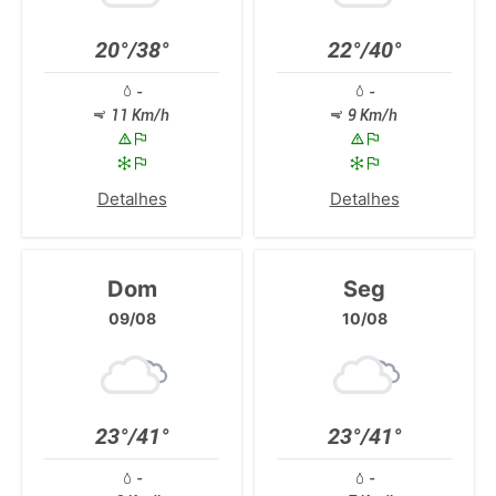
20°/38°
22°/40°
-
-
11 Km/h
9 Km/h
Detalhes
Detalhes
Dom
Seg
09/08
10/08
23°/41°
23°/41°
-
-