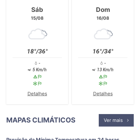
Sáb
Dom
15/08
16/08
18°/36°
16°/34°
-
-
5 Km/h
13 Km/h
Detalhes
Detalhes
MAPAS CLIMÁTICOS
Ver mais
Previsão da Mínima Temperatura em 24 horas