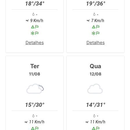
18°/34°
19°/36°
-
-
9 Km/h
7 Km/h
Detalhes
Detalhes
Ter
Qua
11/08
12/08
15°/30°
14°/31°
-
-
11 Km/h
11 Km/h