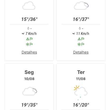
15°/36°
16°/37°
-
-
7 Km/h
11 Km/h
Detalhes
Detalhes
Seg
Ter
10/08
11/08
19°/35°
16°/20°