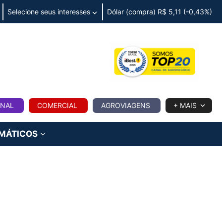
Selecione seus interesses
Dólar (compra) R$ 5,11 (-0,43%)
IA
ONAL
COMERCIAL
AGROVIAGENS
+ MAIS
IMÁTICOS