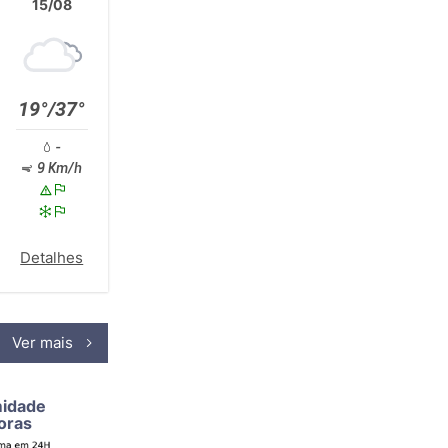
15/08
19°/37°
-
9 Km/h
Detalhes
Ver mais
midade
oras