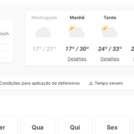
Madrugada
Manhã
Tarde
Km/h
17º / 21º
17º / 30º
24º / 33º
2
Detalhes
Detalhes
Condições para aplicação de defensivos
Tempo severo
er
Qua
Qui
Sex