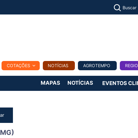
Buscar
PECUÁR
COTAÇÕES
NOTÍCIAS
AGROTEMPO
REGI
MPO
REGIONAL
COMERCIAL
AGROVIAGENS
MAPAS
NOTÍCIAS
EVENTOS CL
ar
(MG)