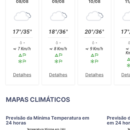
08/08
09/08
10/08
11
17°/35°
18°/36°
20°/36°
17°
-
-
-
7 Km/h
8 Km/h
9 Km/h
K
Detalhes
Detalhes
Detalhes
Det
MAPAS CLIMÁTICOS
Previsão da Mínima Temperatura em
Previsão 
24 horas
em 24 ho