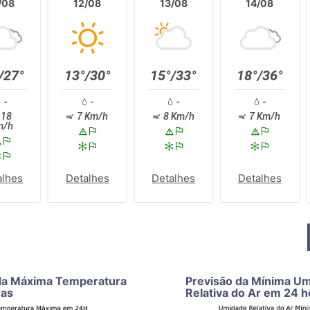
/08
12/08
13/08
14/08
/27°
13°/30°
15°/33°
18°/36°
-
-
-
-
18
7 Km/h
8 Km/h
7 Km/h
m/h
alhes
Detalhes
Detalhes
Detalhes
da Máxima Temperatura
Previsão da Mínima U
ras
Relativa do Ar em 24 h