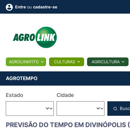
ou
cadastre-se
Entre
ULTURA
AGROLINKFITO
CULTURAS
AGRICULTURA
BIOLÓGICOS
COTAÇÕES
NOTÍCIAS
AGROTE
AGROTEMPO
Fotos
Estado
Cidade
os
Conversor
Colunistas
Eventos
e
Vídeos
Busc
PREVISÃO DO TEMPO EM DIVINÓPOLIS 