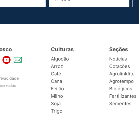
osco
Culturas
Seções
Algodão
Notícias
Arroz
Cotações
Café
Agrolinkfito
rivacidade
Cana
Agrotempo
reservados
Feijão
Biológicos
Milho
Fertilizantes
Soja
Sementes
Trigo