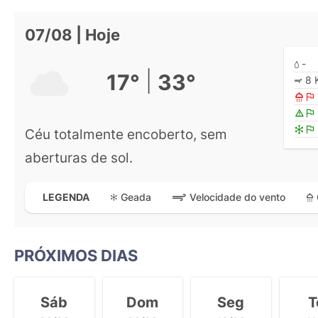
07/08 | Hoje
-
|
17°
33°
8 
Céu totalmente encoberto, sem
aberturas de sol.
Geada
Velocidade do vento
LEGENDA
PRÓXIMOS DIAS
Sáb
Dom
Seg
T