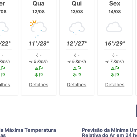
er
Qua
Qui
Sex
/08
12/08
13/08
14/08
/22°
11°/23°
12°/27°
16°/29°
-
-
-
-
Km/h
5 Km/h
6 Km/h
7 Km/h
alhes
Detalhes
Detalhes
Detalhes
da Máxima Temperatura
Previsão da Mínima U
ras
Relativa do Ar em 24 h