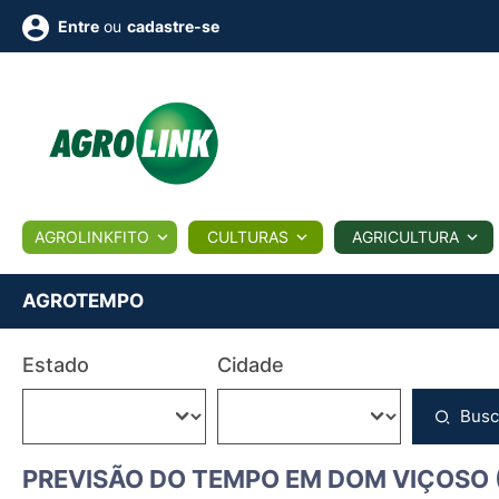
ou
cadastre-se
Entre
ULTURA
AGROLINKFITO
CULTURAS
AGRICULTURA
BIOLÓGICOS
COTAÇÕES
NOTÍCIAS
AGROTE
AGROTEMPO
Fotos
Estado
Cidade
os
Conversor
Colunistas
Eventos
e
Vídeos
Busc
PREVISÃO DO TEMPO EM DOM VIÇOSO 