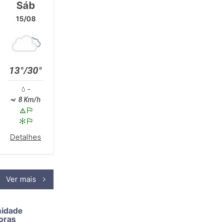
Sáb
15/08
13°/30°
-
8 Km/h
Detalhes
Ver mais
midade
oras