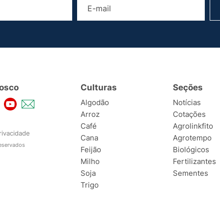
osco
Culturas
Seções
Algodão
Notícias
Arroz
Cotações
Café
Agrolinkfito
rivacidade
Cana
Agrotempo
reservados
Feijão
Biológicos
Milho
Fertilizantes
Soja
Sementes
Trigo