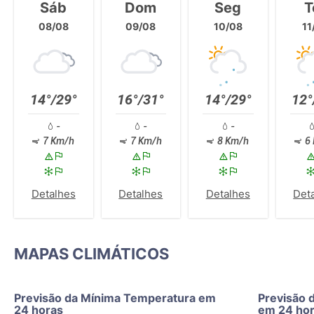
Sáb
Dom
Seg
T
08/08
09/08
10/08
11
14°/29°
16°/31°
14°/29°
12°
-
-
-
7 Km/h
7 Km/h
8 Km/h
6 
Detalhes
Detalhes
Detalhes
Det
MAPAS CLIMÁTICOS
Previsão da Mínima Temperatura em
Previsão 
24 horas
em 24 ho