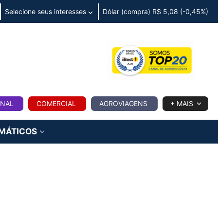
Selecione seus interesses
Dólar (compra) R$ 5,08 (-0,45%)
IA
ONAL
COMERCIAL
AGROVIAGENS
+ MAIS
IMÁTICOS