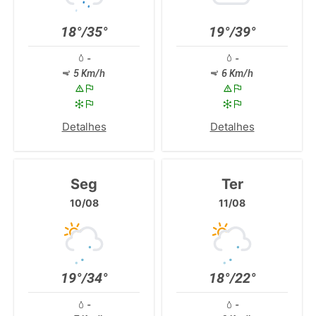
18°/35°
19°/39°
-
-
5 Km/h
6 Km/h
Detalhes
Detalhes
Seg
Ter
10/08
11/08
19°/34°
18°/22°
-
-