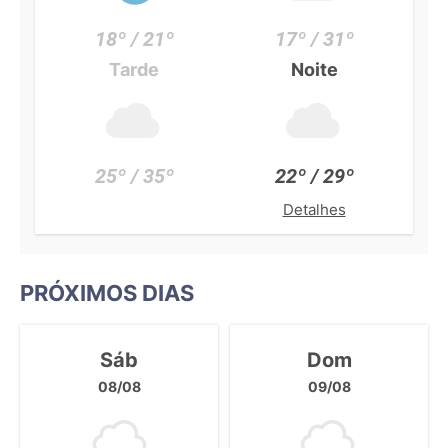
18º / 21º
17º / 31º
Tarde
Noite
25º / 35º
22º / 29º
Detalhes
PRÓXIMOS DIAS
Sáb
Dom
08/08
09/08