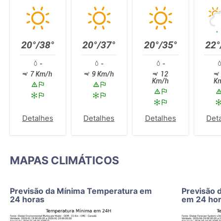
20°/38°
20°/37°
20°/35°
22°
-
-
-
7 Km/h
9 Km/h
12
Km/h
K
Detalhes
Detalhes
Detalhes
Det
MAPAS CLIMÁTICOS
Previsão da Mínima Temperatura em
Previsão 
24 horas
em 24 ho