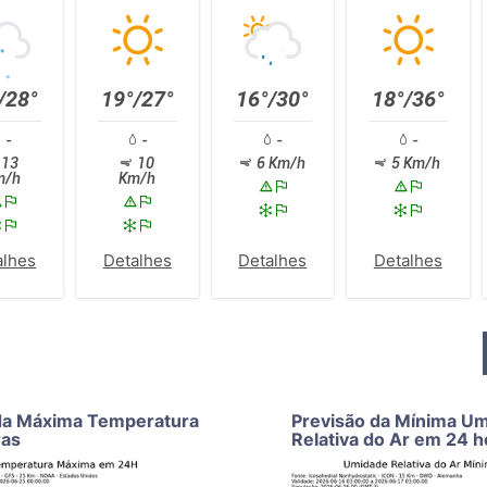
/28°
19°/27°
16°/30°
18°/36°
-
-
-
-
13
10
6 Km/h
5 Km/h
m/h
Km/h
alhes
Detalhes
Detalhes
Detalhes
da Máxima Temperatura
Previsão da Mínima U
ras
Relativa do Ar em 24 h