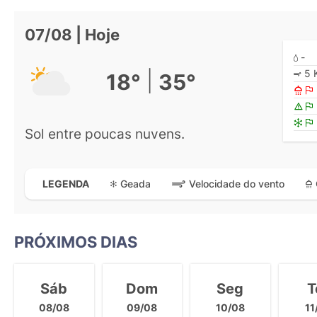
07/08 | Hoje
-
5 
|
18°
35°
Sol entre poucas nuvens.
Geada
Velocidade do vento
LEGENDA
PRÓXIMOS DIAS
Sáb
Dom
Seg
T
08/08
09/08
10/08
11