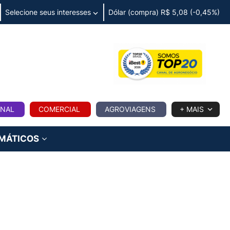
Selecione seus interesses
Dólar (compra) R$ 5,08 (-0,45%)
IA
ONAL
COMERCIAL
AGROVIAGENS
+ MAIS
IMÁTICOS