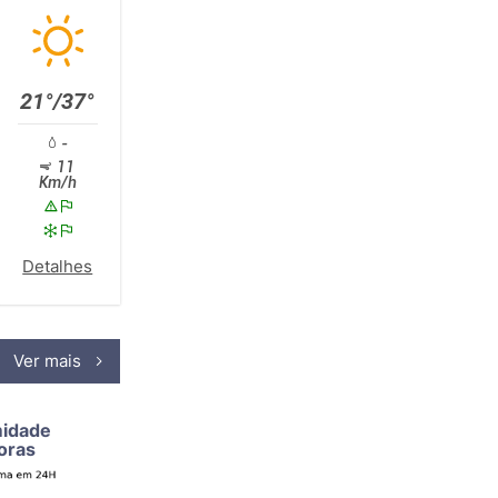
21°/37°
-
11
Km/h
Detalhes
Ver mais
midade
oras