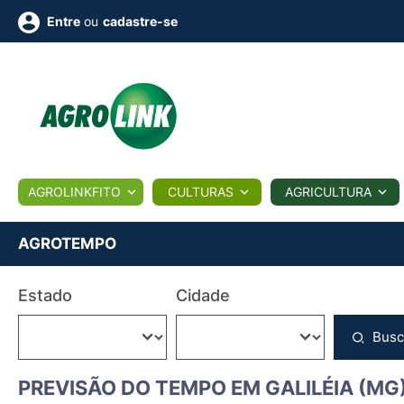
ou
cadastre-se
Entre
ULTURA
AGROLINKFITO
CULTURAS
AGRICULTURA
BIOLÓGICOS
COTAÇÕES
NOTÍCIAS
AGROTE
AGROTEMPO
Fotos
Estado
Cidade
os
Conversor
Colunistas
Eventos
e
Vídeos
Busc
PREVISÃO DO TEMPO EM GALILÉIA (MG