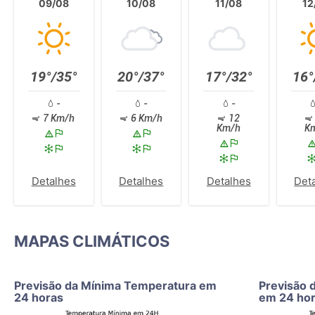
09/08
10/08
11/08
12
19°/35°
20°/37°
17°/32°
16°
-
-
-
7 Km/h
6 Km/h
12
Km/h
K
Detalhes
Detalhes
Detalhes
Det
MAPAS CLIMÁTICOS
Previsão da Mínima Temperatura em
Previsão 
24 horas
em 24 ho