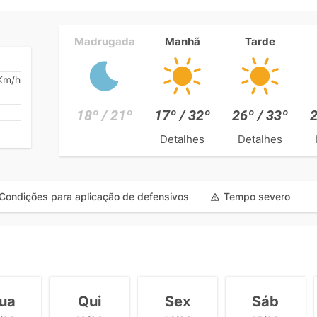
Madrugada
Manhã
Tarde
Km/h
18º / 21º
17º / 32º
26º / 33º
2
Detalhes
Detalhes
Condições para aplicação de defensivos
Tempo severo
ua
Qui
Sex
Sáb