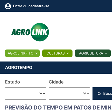
ou
cadastre-se
Entre
ULTURA
AGROLINKFITO
CULTURAS
AGRICULTURA
BIOLÓGICOS
COTAÇÕES
NOTÍCIAS
AGROTE
AGROTEMPO
Fotos
Estado
Cidade
os
Conversor
Colunistas
Eventos
e
Vídeos
Busc
PREVISÃO DO TEMPO EM PATOS DE MIN