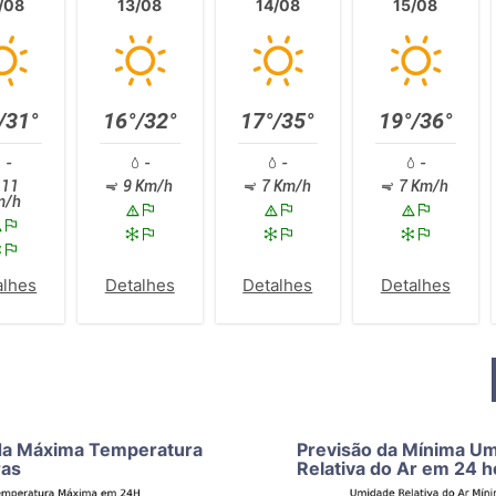
/08
13/08
14/08
15/08
/31°
16°/32°
17°/35°
19°/36°
-
-
-
-
11
9 Km/h
7 Km/h
7 Km/h
m/h
alhes
Detalhes
Detalhes
Detalhes
da Máxima Temperatura
Previsão da Mínima U
ras
Relativa do Ar em 24 h