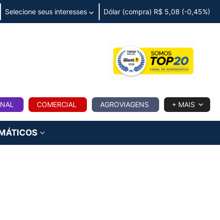
Selecione seus interesses
Dólar (compra) R$ 5,08 (-0,45%)
IA
ONAL
COMERCIAL
AGROVIAGENS
+ MAIS
IMÁTICOS