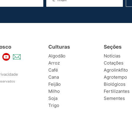
osco
Culturas
Seções
Algodão
Notícias
Arroz
Cotações
Café
Agrolinkfito
rivacidade
Cana
Agrotempo
reservados
Feijão
Biológicos
Milho
Fertilizantes
Soja
Sementes
Trigo