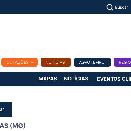
Buscar
PECUÁR
COTAÇÕES
NOTÍCIAS
AGROTEMPO
REGI
MPO
REGIONAL
COMERCIAL
AGROVIAGENS
MAPAS
NOTÍCIAS
EVENTOS CL
ar
AS (MG)