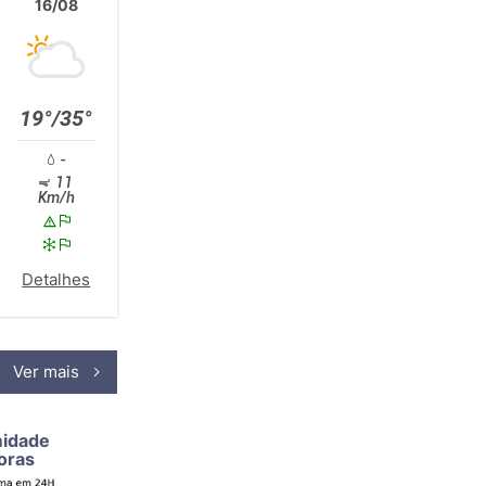
16/08
19°/35°
-
11
Km/h
Detalhes
Ver mais
midade
oras