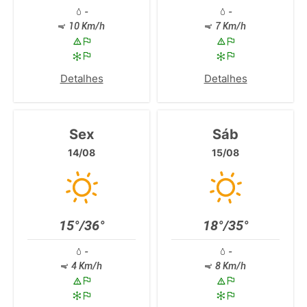
-
-
10 Km/h
7 Km/h
Detalhes
Detalhes
Sex
Sáb
14/08
15/08
15°/36°
18°/35°
-
-
4 Km/h
8 Km/h