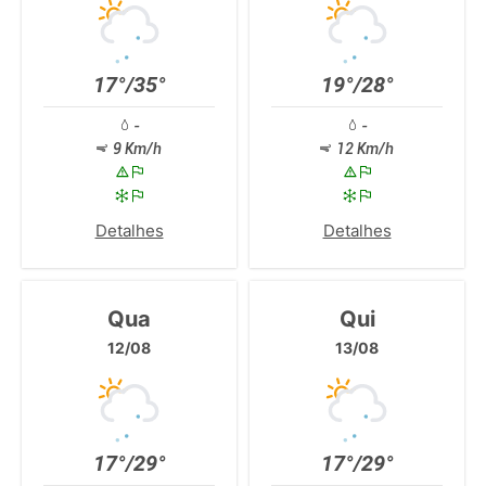
17°/35°
19°/28°
-
-
9 Km/h
12 Km/h
Detalhes
Detalhes
Qua
Qui
12/08
13/08
17°/29°
17°/29°