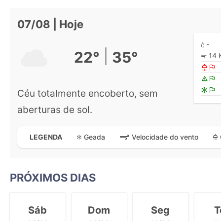
07/08 | Hoje
-
|
22°
35°
14 
Céu totalmente encoberto, sem
aberturas de sol.
Geada
Velocidade do vento
LEGENDA
PRÓXIMOS DIAS
Sáb
Dom
Seg
T