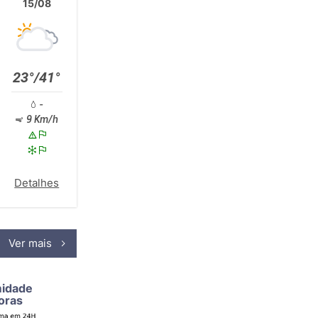
15/08
23°/41°
-
9 Km/h
Detalhes
Ver mais
midade
oras