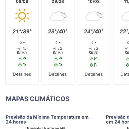
08/08
09/08
10/08
11
21°/39°
23°/40°
24°/40°
22°
-
-
-
15
12
13
Km/h
Km/h
Km/h
K
Detalhes
Detalhes
Detalhes
Det
MAPAS CLIMÁTICOS
Previsão da Mínima Temperatura em
Previsão 
24 horas
em 24 ho