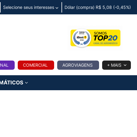
Selecione seus interesses
Dólar (compra) R$ 5,08 (-0,45%)
IA
ONAL
COMERCIAL
AGROVIAGENS
+ MAIS
IMÁTICOS