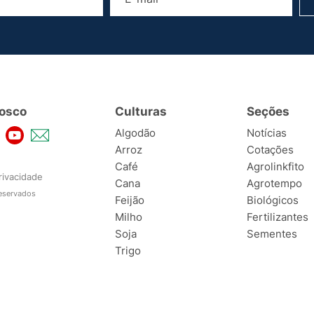
osco
Culturas
Seções
Algodão
Notícias
Arroz
Cotações
Café
Agrolinkfito
rivacidade
Cana
Agrotempo
reservados
Feijão
Biológicos
Milho
Fertilizantes
Soja
Sementes
Trigo