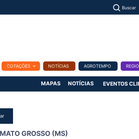
Buscar
PECUÁR
COTAÇÕES
NOTÍCIAS
AGROTEMPO
REGI
MPO
REGIONAL
COMERCIAL
AGROVIAGENS
MAPAS
NOTÍCIAS
EVENTOS CL
ar
 MATO GROSSO (MS)