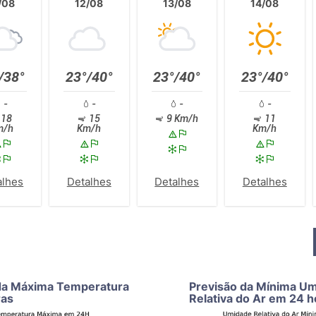
/08
12/08
13/08
14/08
/38°
23°/40°
23°/40°
23°/40°
-
-
-
-
18
15
9 Km/h
11
m/h
Km/h
Km/h
alhes
Detalhes
Detalhes
Detalhes
da Máxima Temperatura
Previsão da Mínima U
ras
Relativa do Ar em 24 h