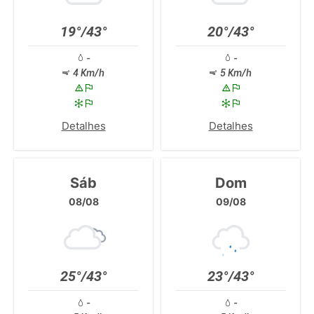
19°/43°
20°/43°
-
-
4 Km/h
5 Km/h
Detalhes
Detalhes
Sáb
Dom
08/08
09/08
25°/43°
23°/43°
-
-