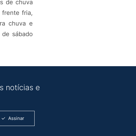
as de chuva
rente fria,
ra chuva e
a de sábado
 notícias e
Assinar