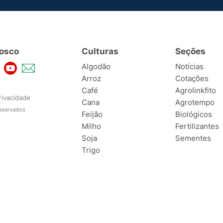
osco
Culturas
Seções
Algodão
Notícias
Arroz
Cotações
Café
Agrolinkfito
rivacidade
Cana
Agrotempo
reservados
Feijão
Biológicos
Milho
Fertilizantes
Soja
Sementes
Trigo