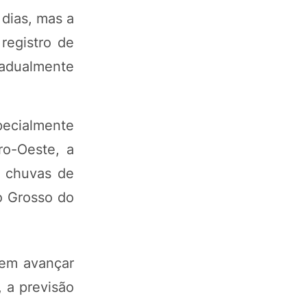
dias, mas a
registro de
radualmente
pecialmente
o-Oeste, a
s chuvas de
o Grosso do
evem avançar
 a previsão