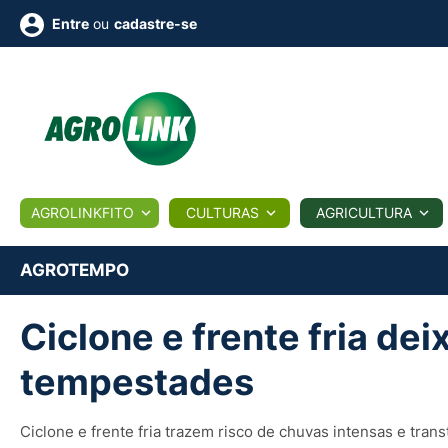
ou
cadastre-se
Entre
ULTURA
AGROLINKFITO
CULTURAS
AGRICULTURA
BIOLÓGICOS
COTAÇÕES
NOTÍCIAS
AGROTE
AGROTEMPO
Ciclone e frente fria de
Fotos
os
Conversor
Colunistas
Eventos
e
Vídeos
tempestades
Ciclone e frente fria trazem risco de chuvas intensas e tran