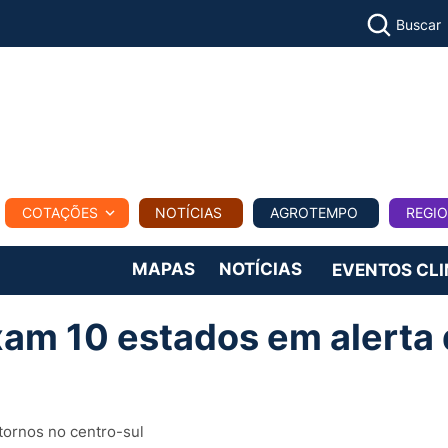
Buscar
PECUÁR
COTAÇÕES
NOTÍCIAS
AGROTEMPO
REGI
MPO
REGIONAL
COMERCIAL
AGROVIAGENS
MAPAS
NOTÍCIAS
EVENTOS CL
ixam 10 estados em alerta
stornos no centro-sul