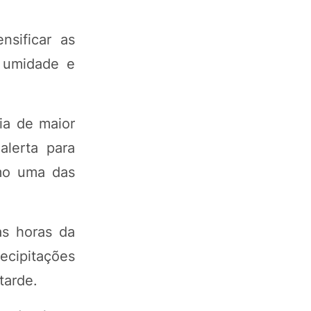
nsificar as
e umidade e
ria de maior
lerta para
mo uma das
as horas da
ecipitações
tarde.