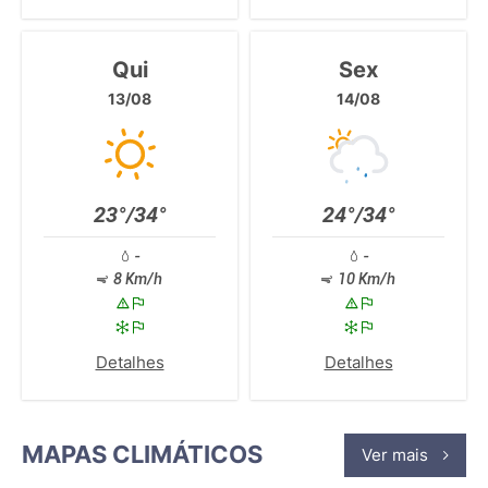
Qui
Sex
13/08
14/08
23°/34°
24°/34°
-
-
8 Km/h
10 Km/h
Detalhes
Detalhes
MAPAS CLIMÁTICOS
Ver mais