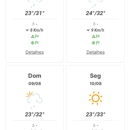
23°/31°
24°/32°
-
-
8 Km/h
9 Km/h
Detalhes
Detalhes
Dom
Seg
09/08
10/08
23°/32°
23°/33°
-
-