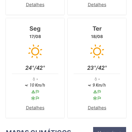
Detalhes
Detalhes
Seg
Ter
17/08
18/08
24°/42°
23°/42°
-
-
10 Km/h
9 Km/h
Detalhes
Detalhes