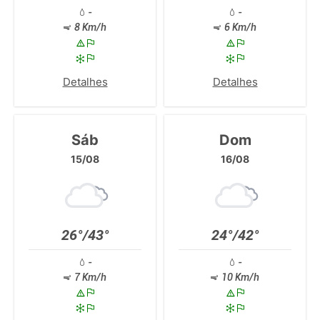
-
-
8 Km/h
6 Km/h
Detalhes
Detalhes
Sáb
Dom
15/08
16/08
26°/43°
24°/42°
-
-
7 Km/h
10 Km/h