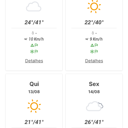
24°/41°
22°/40°
-
-
10 Km/h
9 Km/h
Detalhes
Detalhes
Qui
Sex
13/08
14/08
21°/41°
26°/41°