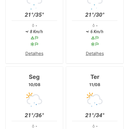
21°/35°
21°/30°
-
-
8 Km/h
6 Km/h
Detalhes
Detalhes
Seg
Ter
10/08
11/08
21°/36°
21°/34°
-
-