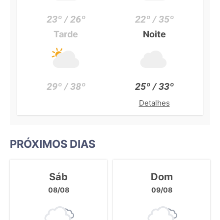
23º / 26º
22º / 35º
Tarde
Noite
29º / 38º
25º / 33º
Detalhes
PRÓXIMOS DIAS
Sáb
Dom
08/08
09/08