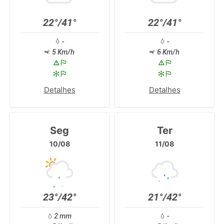
22°/41°
22°/41°
-
-
5 Km/h
6 Km/h
Detalhes
Detalhes
Seg
Ter
10/08
11/08
23°/42°
21°/42°
2 mm
-