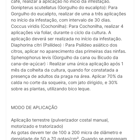
café, realizar a aplicação no início da infestação.
Gonipterus scutellatus (Gorgulho do eucalipto): Para
Gorgulho do eucalipto, realizar de uma a três aplicações
no início da infestação, com intervalo de 30 dias.
Coccus viridis (Cochonilha): Para Cochonilha, realizar 4
aplicações via foliar, durante o ciclo da cultura. A
aplicação deverá ser realizada no início da infestação.
Diaphorina citri (Psilídeo) : Para Psilídeo asiático dos
citros, aplicar no aparecimento das primeiras das ninfas.
Sphenophorus levis (Gorgulho da cana ou Bicudo da
cana-de-açúcar) : Realizar uma única aplicação após 1
mês da colheita da cultura, quando for constatada a
presença de adultos da praga na área. Aplicar 70% da
calda no corte da soqueira, com jato dirigido, e 30%
sobre as plantas, utilizando bico leque.
MODO DE APLICAÇÃO
Aplicação terrestre (pulverizador costal manual,
motorizado e tratorizado)
As gotas devem ter de 100 a 200 micra de diâmetro e
densidade de 50 a 70 gotas/cm². Quando se empregam