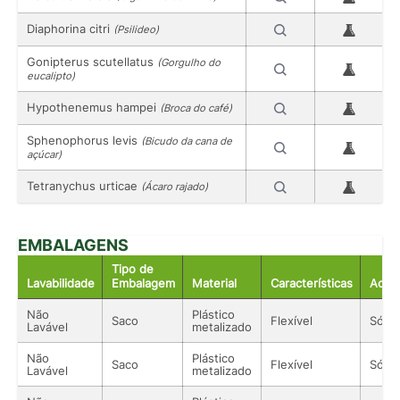
Diaphorina citri
(Psilideo)
Gonipterus scutellatus
(Gorgulho do
eucalipto)
Hypothenemus hampei
(Broca do café)
Sphenophorus levis
(Bicudo da cana de
açúcar)
Tetranychus urticae
(Ácaro rajado)
EMBALAGENS
Tipo de
Lavabilidade
Embalagem
Material
Características
Acon
Não
Plástico
Saco
Flexível
Sólid
Lavável
metalizado
Não
Plástico
Saco
Flexível
Sólid
Lavável
metalizado