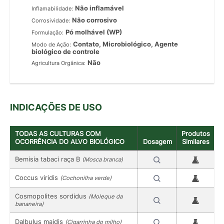
Não inflamável
Inflamabilidade:
Não corrosivo
Corrosividade:
Pó molhável (WP)
Formulação:
Contato, Microbiológico, Agente
Modo de Ação:
biológico de controle
Não
Agricultura Orgânica:
INDICAÇÕES DE USO
TODAS AS CULTURAS COM
Produtos
OCORRÊNCIA DO ALVO BIOLÓGICO
Dosagem
Similares
Bemisia tabaci raça B
(Mosca branca)
Coccus viridis
(Cochonilha verde)
Cosmopolites sordidus
(Moleque da
bananeira)
Dalbulus maidis
(Cigarrinha do milho)