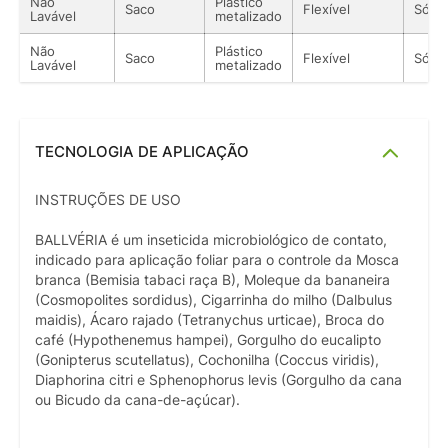
Não
Plástico
Saco
Flexível
Sólid
Lavável
metalizado
Não
Plástico
Saco
Flexível
Sólid
Lavável
metalizado
TECNOLOGIA DE APLICAÇÃO
INSTRUÇÕES DE USO
BALLVÉRIA é um inseticida microbiológico de contato,
indicado para aplicação foliar para o controle da Mosca
branca (Bemisia tabaci raça B), Moleque da bananeira
(Cosmopolites sordidus), Cigarrinha do milho (Dalbulus
maidis), Ácaro rajado (Tetranychus urticae), Broca do
café (Hypothenemus hampei), Gorgulho do eucalipto
(Gonipterus scutellatus), Cochonilha (Coccus viridis),
Diaphorina citri e Sphenophorus levis (Gorgulho da cana
ou Bicudo da cana-de-açúcar).