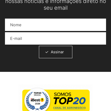
nossas notícias e informações direto no
seu email
Nome
E-mail
Assinar