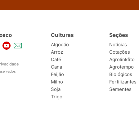
osco
Culturas
Seções
Algodão
Notícias
Arroz
Cotações
Café
Agrolinkfito
rivacidade
Cana
Agrotempo
reservados
Feijão
Biológicos
Milho
Fertilizantes
Soja
Sementes
Trigo