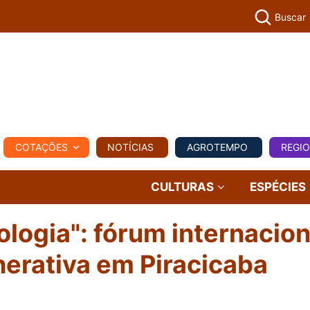
Buscar
PECUÁR
COTAÇÕES
NOTÍCIAS
AGROTEMPO
REGI
MPO
REGIONAL
COMERCIAL
AGROVIAGENS
CULTURAS
ESPÉCIES
logia": fórum internacion
nerativa em Piracicaba