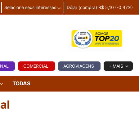
Selecione seus interesses
Dólar (compra) R$ 5,10 (-0,47%)
IA
ONAL
COMERCIAL
AGROVIAGENS
+ MAIS
TODAS
al