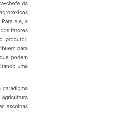
ta-chefe da
 agrotóxicos
Para ele, a
 dos fatores
o produtor,
ribuem para
, que podem
litando uma
e paradigma
agricultura
er escolhas