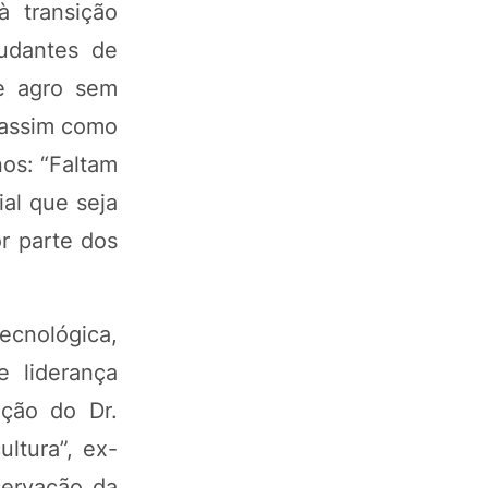
à transição
udantes de
te agro sem
 assim como
os: “Faltam
ial que seja
r parte dos
ecnológica,
e liderança
ação do Dr.
ltura”, ex-
servação da