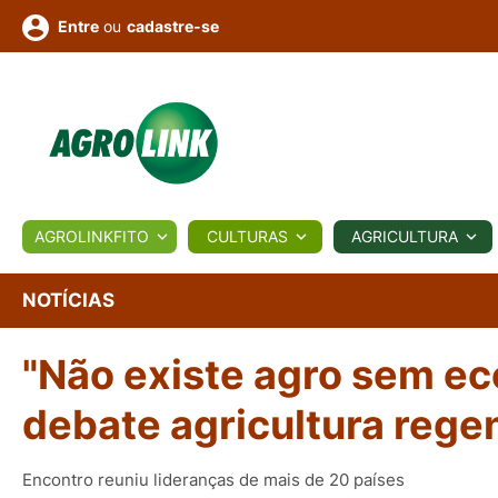
ou
cadastre-se
Entre
ULTURA
AGROLINKFITO
CULTURAS
AGRICULTURA
BIOLÓGICOS
COTAÇÕES
NOTÍCIAS
AGROTE
NOTÍCIAS
"Não existe agro sem eco
Fotos
os
Conversor
Colunistas
Eventos
e
Vídeos
debate agricultura rege
Encontro reuniu lideranças de mais de 20 países