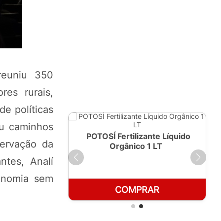
reuniu 350
res rurais,
de políticas
iu caminhos
ante Líquido
POTOSÍ Fertilizante Líquido
servação da
250ml
Orgânico 1 LT
ntes, Analí
ronomia sem
RAR
COMPRAR