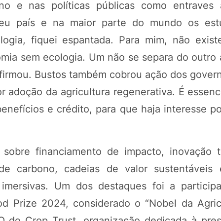
ino e nas políticas públicas como entraves 
meu país e na maior parte do mundo os est
logia, fiquei espantada. Para mim, não exis
nomia sem ecologia. Um não se separa do outro
afirmou. Bustos também cobrou ação dos govern
or adoção da agricultura regenerativa. É essenc
nefícios e crédito, para que haja interesse po
s sobre financiamento de impacto, inovação t
 de carbono, cadeias de valor sustentáveis 
imersivas. Um dos destaques foi a particip
d Prize 2024, considerado o “Nobel da Agricu
O do Crop Trust, organização dedicada à pre