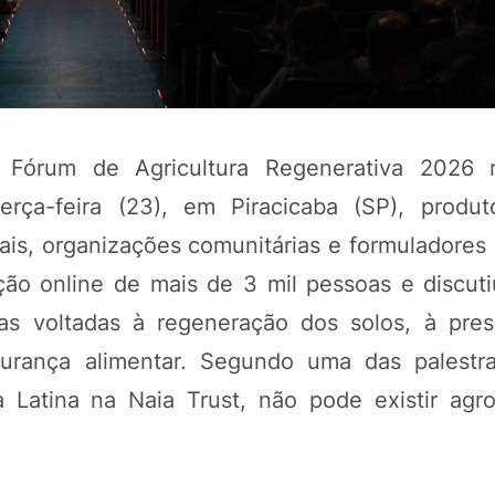
o Fórum de Agricultura Regenerativa 2026 
erça-feira (23), em Piracicaba (SP), produto
iais, organizações comunitárias e formuladores 
ação online de mais de 3 mil pessoas e discut
POTOSÍ Fertiliz
las voltadas à regeneração dos solos, à pre
Orgânico 
gurança alimentar. Segundo uma das palestra
ca Latina na Naia Trust, não pode existir ag
COMP