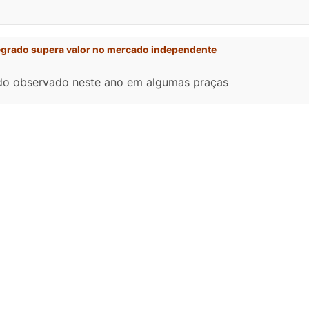
egrado supera valor no mercado independente
do observado neste ano em algumas praças
crédito para empresas afetadas por tarifaço
 Lei 15.473, de 2026
PR e FAEP critica governo
ação a falta de ação por parte do governo federal