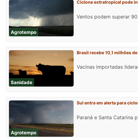
Ciclone extratropical pode in
Ventos podem superar 90
Agrotempo
Brasil recebe 10,1 milhões de
Vacinas importadas lidera
Sanidade
Sul entra em alerta para cicl
Paraná e Santa Catarina 
Agrotempo