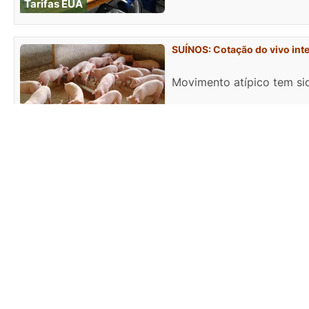
Tarifas EUA
SUÍNOS: Cotação do vivo int
Movimento atípico tem si
Cepea
Nova lei oferece R$ 15 bi em 
A medida está prevista na
Crédito exportação
Tarifa dos EUA afeta agro do 
FAEP observa com preocup