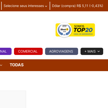
Selecione seus interesses
Dólar (compra) R$ 5,11 (-0,43%)
IA
ONAL
COMERCIAL
AGROVIAGENS
+ MAIS
TODAS