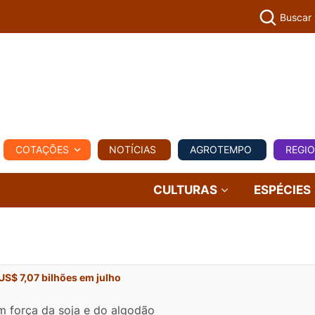
Buscar
PECUÁR
COTAÇÕES
NOTÍCIAS
AGROTEMPO
REGI
MPO
REGIONAL
COMERCIAL
AGROVIAGENS
CULTURAS
ESPÉCIES
US$ 7,07 bilhões em julho
 força da soja e do algodão