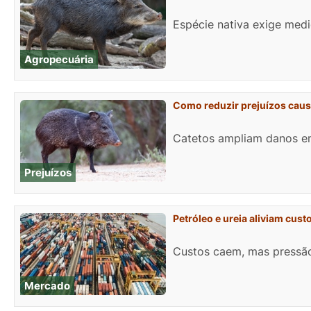
Espécie nativa exige med
Agropecuária
Como reduzir prejuízos caus
Catetos ampliam danos em
Prejuízos
Petróleo e ureia aliviam cu
Custos caem, mas pressão
Mercado