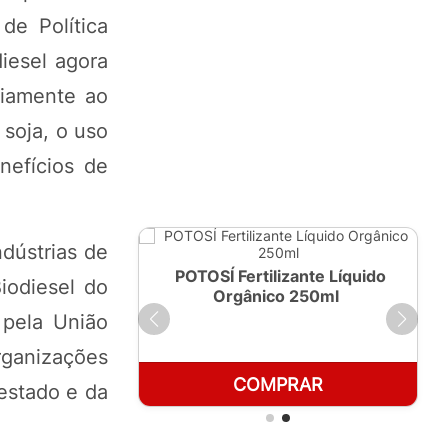
e Política
iesel agora
riamente ao
 soja, o uso
nefícios de
dústrias de
ante Líquido
POTOSÍ Fertilizante Líquido
iodiesel do
 1 LT
Orgânico 250ml
 pela União
organizações
RAR
COMPRAR
 estado e da