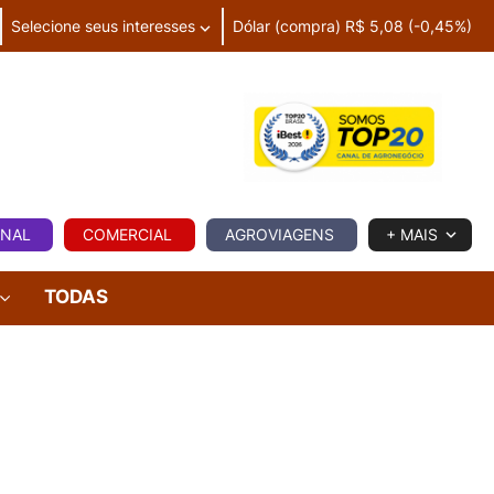
Selecione seus interesses
Dólar (compra) R$ 5,08 (-0,45%)
IA
ONAL
COMERCIAL
AGROVIAGENS
+ MAIS
TODAS