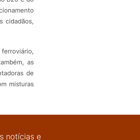
ncionamento
s cidadãos,
erroviário,
 também, as
ntadoras de
om misturas
 notícias e