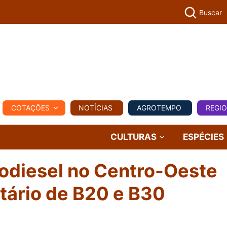
Buscar
PECUÁR
COTAÇÕES
NOTÍCIAS
AGROTEMPO
REGI
MPO
REGIONAL
COMERCIAL
AGROVIAGENS
CULTURAS
ESPÉCIES
iodiesel no Centro-Oeste
tário de B20 e B30