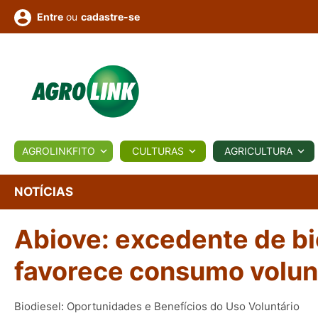
ou
cadastre-se
Entre
ULTURA
AGROLINKFITO
CULTURAS
AGRICULTURA
BIOLÓGICOS
COTAÇÕES
NOTÍCIAS
AGROTE
NOTÍCIAS
Abiove: excedente de b
Fotos
os
Conversor
Colunistas
Eventos
e
Vídeos
favorece consumo volun
Biodiesel: Oportunidades e Benefícios do Uso Voluntário