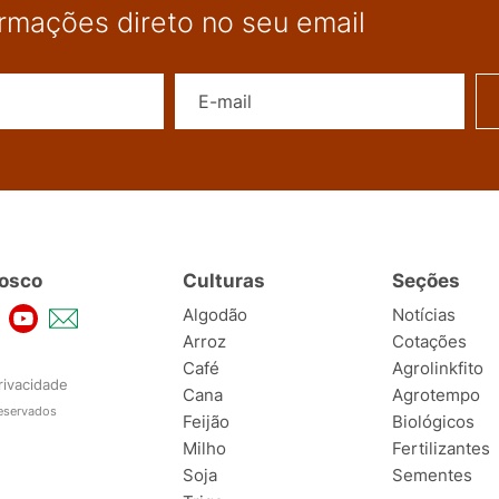
ormações direto no seu email
Nome
E-mail
osco
Culturas
Seções
Algodão
Notícias
Arroz
Cotações
Café
Agrolinkfito
rivacidade
Cana
Agrotempo
reservados
Feijão
Biológicos
Milho
Fertilizantes
Soja
Sementes