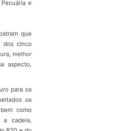
 Pecuária e
mostram que
 dos cinco
tura, melhor
e aspecto,
uro para os
eitados os
, bem como
 a cadeia,
do B20 e do