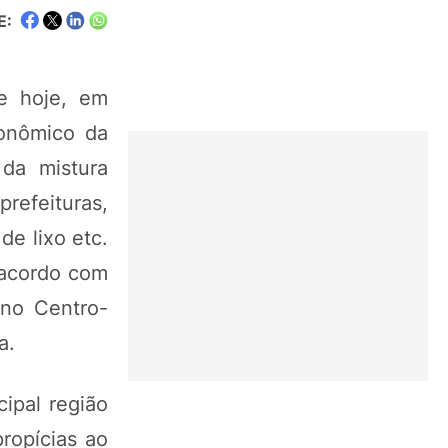
E:
ce hoje, em
conômico da
 da mistura
refeituras,
de lixo etc.
e acordo com
 no Centro-
a.
ipal região
ropícias ao