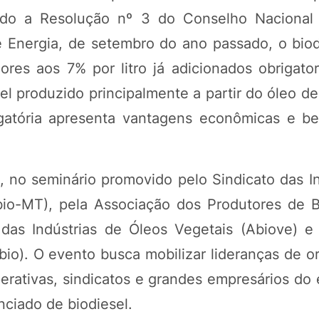
o a Resolução nº 3 do Conselho Nacional d
e Energia, de setembro do ano passado, o biod
res aos 7% por litro já adicionados obrigato
l produzido principalmente a partir do óleo de
igatória apresenta vantagens econômicas e be
, no seminário promovido pelo Sindicato das In
POTOSÍ Fertiliz
bio-MT), pela Associação dos Produtores de B
Orgânico
a das Indústrias de Óleos Vegetais (Abiove) e
abio). O evento busca mobilizar lideranças de 
COMP
perativas, sindicatos e grandes empresários do
nciado de biodiesel.