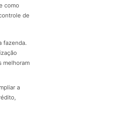
rge como
controle de
a fazenda.
lização
os melhoram
mpliar a
édito,