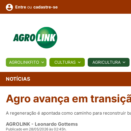
ou
cadastre-se
Entre
ULTURA
AGROLINKFITO
CULTURAS
AGRICULTURA
BIOLÓGICOS
COTAÇÕES
NOTÍCIAS
AGROTE
NOTÍCIAS
Agro avança em transiçã
Fotos
os
Conversor
Colunistas
Eventos
e
Vídeos
A regeneração é apontada como caminho para reconstruir b
AGROLINK
- Leonardo Gottems
Publicado em 28/05/2026 às 02:45h.