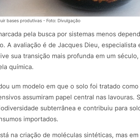
ir bases produtivas - Foto: Divulgação
, marcada pela busca por sistemas menos depen
o. A avaliação é de Jacques Dieu, especialista
vive sua transição mais profunda em um século,
la química.
dou um modelo em que o solo foi tratado como
POTOSÍ Fertiliz
Orgânico 
efensivos assumiram papel central nas lavouras.
iodiversidade subterrânea e contribuiu para sol
insumos importados.
COMP
stá na criação de moléculas sintéticas, mas em