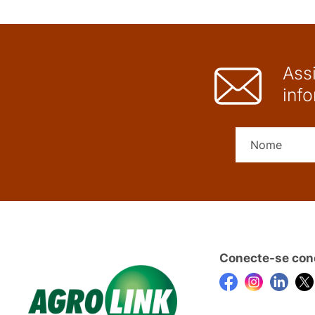
Ass
inf
Conecte-se con