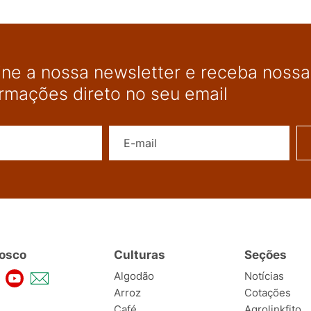
ine a nossa newsletter e receba nossas
ormações direto no seu email
Nome
E-mail
osco
Culturas
Seções
Algodão
Notícias
Arroz
Cotações
Café
Agrolinkfito