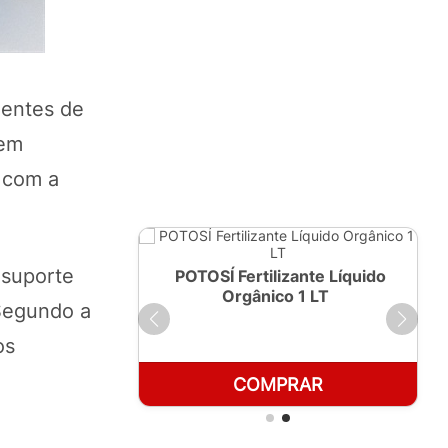
dentes de
 em
 com a
 suporte
ante Líquido
POTOSÍ Fertilizante Líquido
250ml
Orgânico 1 LT
 Segundo a
os
RAR
COMPRAR