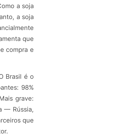
Como a soja
anto, a soja
ancialmente
rramenta que
de compra e
O Brasil é o
pantes: 98%
Mais grave:
a — Rússia,
rceiros que
or.