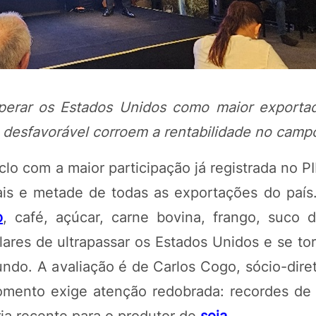
superar os Estados Unidos como maior exporta
o desfavorável corroem a rentabilidade no camp
clo com a maior participação já registrada no PI
 e metade de todas as exportações do país. 
POTOSÍ Fertiliz
Orgânico 
o
, café, açúcar, carne bovina, frango, suco
lares de ultrapassar os Estados Unidos e se to
ndo. A avaliação é de Carlos Cogo, sócio-dire
COMP
momento exige atenção redobrada: recordes de