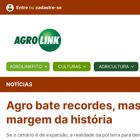
ou
cadastre-se
Entre
ULTURA
AGROLINKFITO
CULTURAS
AGRICULTURA
BIOLÓGICOS
COTAÇÕES
NOTÍCIAS
AGROTE
NOTÍCIAS
Agro bate recordes, ma
Fotos
os
Conversor
Colunistas
Eventos
e
Vídeos
margem da história
Se o cenário é de expansão, a realidade da porteira para de