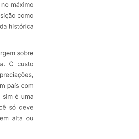
u no máximo
osição como
a histórica
argem sobre
ca. O custo
preciações,
um país com
m sim é uma
cê só deve
gem alta ou