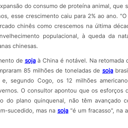
xpansão do consumo de proteína animal, que s
nos, esse crescimento caiu para 2% ao ano. "O 
rcado chinês como crescemos na última décad
envelhecimento populacional, à queda da nat
anas chinesas.
imento de
soja
à China é notável. Na retomada 
ompraram 85 milhões de toneladas de
soja
brasi
 e, segundo Cogo, os 12 milhões americano
overnos. O consultor apontou que os esforços 
ro do plano quinquenal, não têm avançado 
em-sucedido, mas na
soja
"é um fracasso", na a