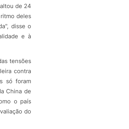
altou de 24
ritmo deles
a", disse o
alidade e à
das tensões
leira contra
s só foram
da China de
como o país
valiação do