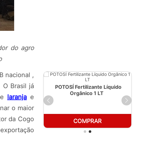
dor do agro
o
B nacional ,
O Brasil já
ante Líquido
POTOSÍ Fertilizante Líquido
250ml
Orgânico 1 LT
 de
laranja
e
rnar o maior
tor da Cogo
RAR
COMPRAR
 exportação