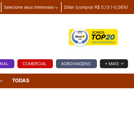
Selecione seus interesses
Dólar (compra) R$ 5,13 (-0,06%)
IA
ONAL
COMERCIAL
AGROVIAGENS
+ MAIS
TODAS