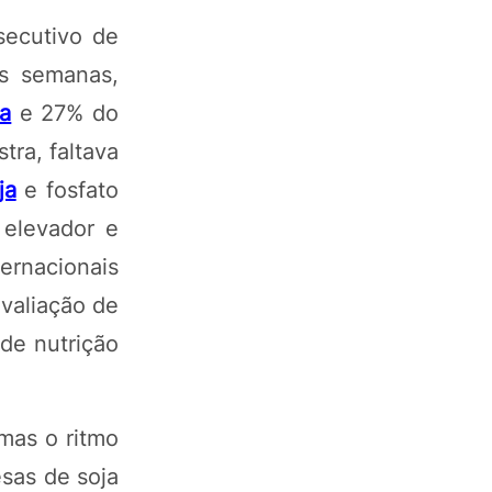
secutivo de
as semanas,
ia
e 27% do
ra, faltava
ja
e fosfato
 elevador e
rnacionais
avaliação de
 de nutrição
 mas o ritmo
sas de soja