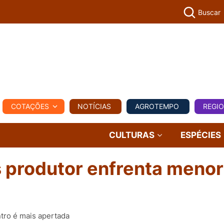
Buscar
PECUÁR
COTAÇÕES
NOTÍCIAS
AGROTEMPO
REGI
MPO
REGIONAL
COMERCIAL
AGROVIAGENS
CULTURAS
ESPÉCIES
s produtor enfrenta menor
ntro é mais apertada