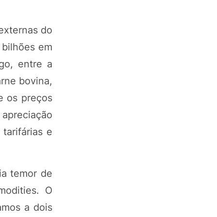
externas do
 bilhões em
o, entre a
rne bovina,
ue os preços
 apreciação
arifárias e
ia temor de
odities. O
amos a dois