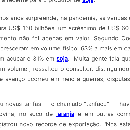
ia recente para o produtor de
soja
.
mos anos surpreende, na pandemia, as vendas 
ara US$ 160 bilhões, um acréscimo de US$ 60
mento não foi apenas em valor. Segundo Cog
 cresceram em volume físico: 63% a mais em ca
em açúcar e 31% em
soja
. "Muita gente fala q
volume", ressaltou o consultor, distinguindo
 avanço ocorreu em meio a guerras, disputas t
 novas tarifas — o chamado "tarifaço" — hav
bovina, no suco de
laranja
e em outras comm
egistrou novo recorde de exportação. "Nós est