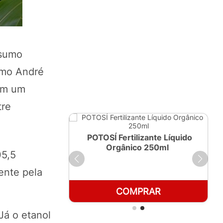
nsumo
omo André
 em um
tre
ante Líquido
POTOSÍ Fertilizante Líquido
 1 LT
Orgânico 250ml
05,5
ente pela
RAR
COMPRAR
Já o etanol