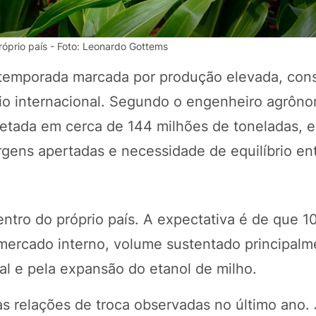
róprio país - Foto: Leonardo Gottems
temporada marcada por produção elevada, co
cio internacional. Segundo o engenheiro agrôn
rojetada em cerca de 144 milhões de toneladas,
rgens apertadas e necessidade de equilíbrio en
POTOSÍ Fertiliz
Orgânico
entro do próprio país. A expectativa é de que 1
mercado interno, volume sustentado principalm
al e pela expansão do etanol de milho.
COMP
s relações de troca observadas no último ano. 