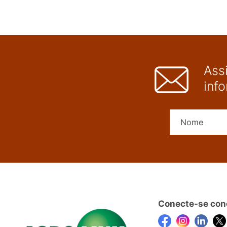
Ass
inf
Conecte-se con