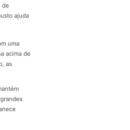
s de
busto ajuda
com uma
na acima de
, as
 mantém
 grandes
manece