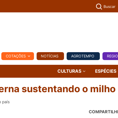
Buscar
PECUÁR
COTAÇÕES
NOTÍCIAS
AGROTEMPO
REGI
MPO
REGIONAL
COMERCIAL
AGROVIAGENS
CULTURAS
ESPÉCIES
erna sustentando o milho
o país
COMPARTILH