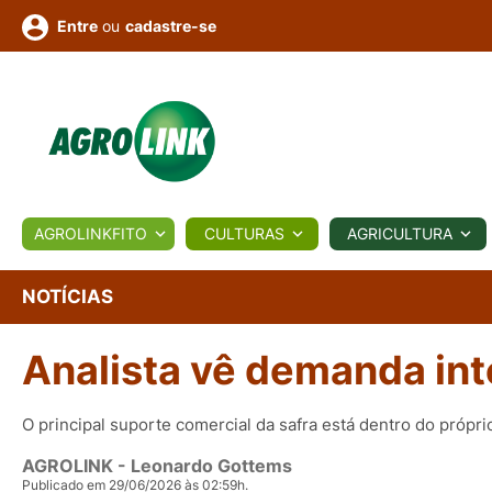
ou
cadastre-se
Entre
ULTURA
AGROLINKFITO
CULTURAS
AGRICULTURA
BIOLÓGICOS
COTAÇÕES
NOTÍCIAS
AGROTE
NOTÍCIAS
Analista vê demanda int
Fotos
os
Conversor
Colunistas
Eventos
e
Vídeos
O principal suporte comercial da safra está dentro do própri
AGROLINK
- Leonardo Gottems
Publicado em 29/06/2026 às 02:59h.