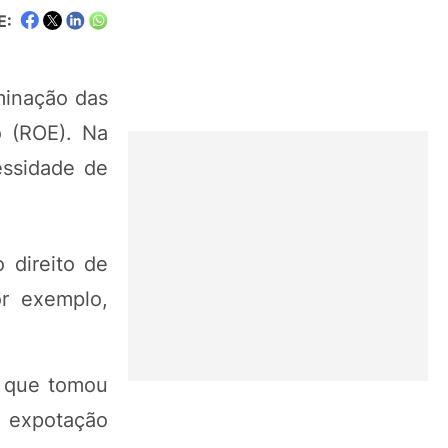
E:
iminação das
o (ROE). Na
essidade de
 direito de
or exemplo,
o que tomou
e expotação