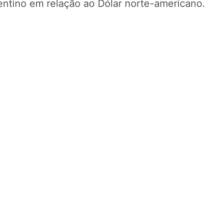
gentino em relação ao Dólar norte-americano.
POTOSÍ Fertiliz
Orgânico
COMP