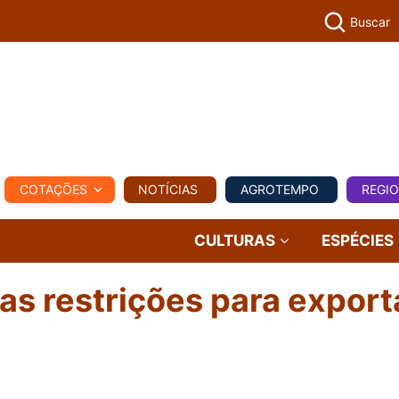
Buscar
PECUÁR
COTAÇÕES
NOTÍCIAS
AGROTEMPO
REGI
MPO
REGIONAL
COMERCIAL
AGROVIAGENS
CULTURAS
ESPÉCIES
 as restrições para expor