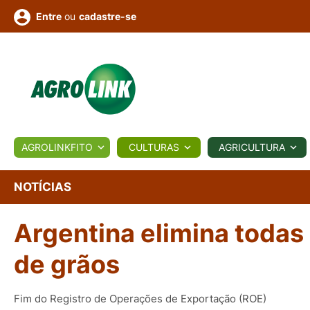
ou
cadastre-se
Entre
ULTURA
AGROLINKFITO
CULTURAS
AGRICULTURA
BIOLÓGICOS
COTAÇÕES
NOTÍCIAS
AGROTE
NOTÍCIAS
Argentina elimina todas
Fotos
os
Conversor
Colunistas
Eventos
e
Vídeos
de grãos
Fim do Registro de Operações de Exportação (ROE)