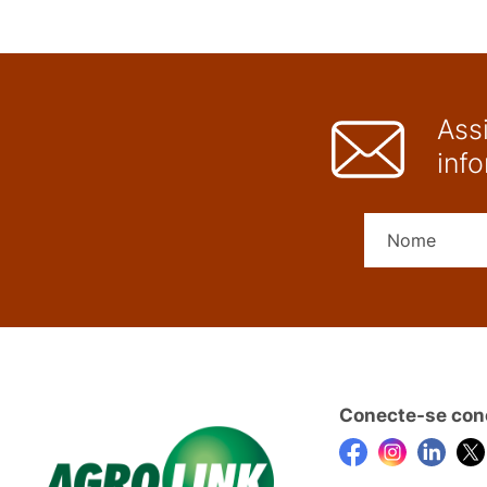
Ass
inf
Conecte-se con