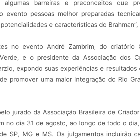
 algumas barreiras e preconceitos que pr
 no evento pessoas melhor preparadas tecnic
potencialidades e características do Brahman”, 
ntes no evento André Zambrim, do criatório
Verde, e o presidente da Associação dos C
rzio, expondo suas experiências e resultados 
 de promover uma maior integração do Rio Gr
POTOSÍ Fertiliz
Orgânico
pelo jurado da Associação Brasileira de Criado
COMP
 no dia 31 de agosto, ao longo de todo o dia,
de SP, MG e MS. Os julgamentos incluirão 