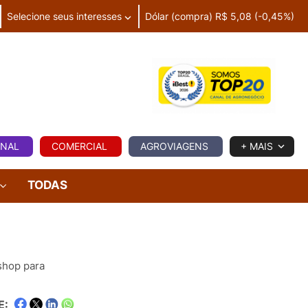
Selecione seus interesses
Dólar (compra) R$ 5,08 (-0,45%)
IA
ONAL
COMERCIAL
AGROVIAGENS
+ MAIS
TODAS
shop para
E: