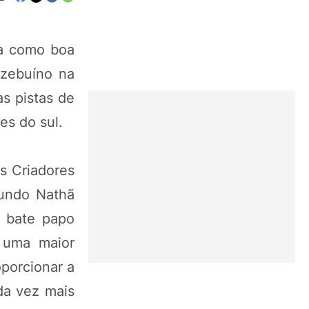
ra como boa
 zebuíno na
s pistas de
es do sul.
s Criadores
gundo Nathã
m bate papo
 uma maior
porcionar a
da vez mais