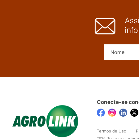
Ass
inf
Conecte-se con
Termos de Uso
P
2026, Todos os direitos 