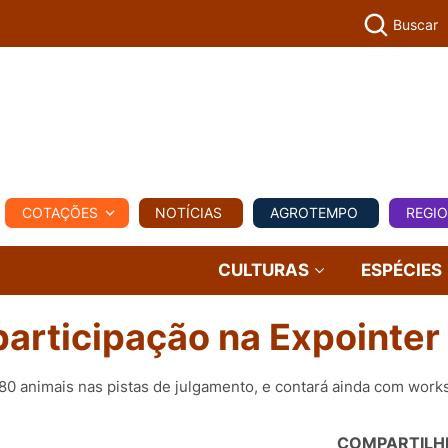
Buscar
PECUÁR
COTAÇÕES
NOTÍCIAS
AGROTEMPO
REGI
MPO
REGIONAL
COMERCIAL
AGROVIAGENS
CULTURAS
ESPÉCIES
articipação na Expointer
 80 animais nas pistas de julgamento, e contará ainda com work
COMPARTILH