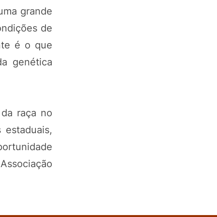
 uma grande
ondições de
nte é o que
da genética
 da raça no
 estaduais,
portunidade
 Associação