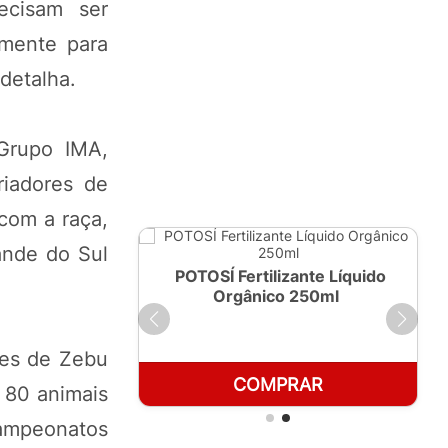
ecisam ser
amente para
detalha.
 Grupo IMA,
riadores de
com a raça,
ande do Sul
ante Líquido
POTOSÍ Fertilizante Líquido
 1 LT
Orgânico 250ml
res de Zebu
RAR
COMPRAR
 80 animais
campeonatos