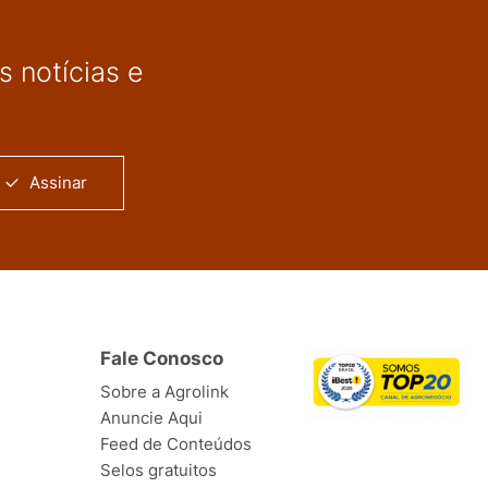
 notícias e
Assinar
Fale Conosco
Sobre a Agrolink
Anuncie Aqui
Feed de Conteúdos
Selos gratuitos