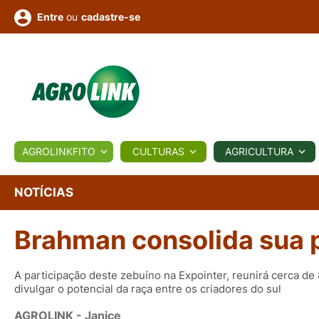
ou
cadastre-se
Entre
ULTURA
AGROLINKFITO
CULTURAS
AGRICULTURA
BIOLÓGICOS
COTAÇÕES
NOTÍCIAS
AGROTE
NOTÍCIAS
Brahman consolida sua p
Fotos
os
Conversor
Colunistas
Eventos
e
Vídeos
A participação deste zebuíno na Expointer, reunirá cerca de
divulgar o potencial da raça entre os criadores do sul
AGROLINK
- Janice