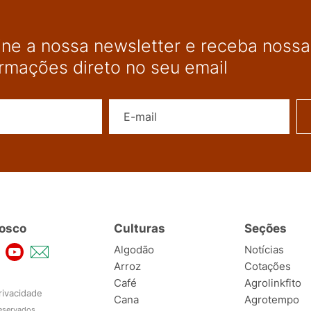
ine a nossa newsletter e receba nossas
ormações direto no seu email
Nome
E-mail
osco
Culturas
Seções
Algodão
Notícias
Arroz
Cotações
Café
Agrolinkfito
rivacidade
Cana
Agrotempo
reservados