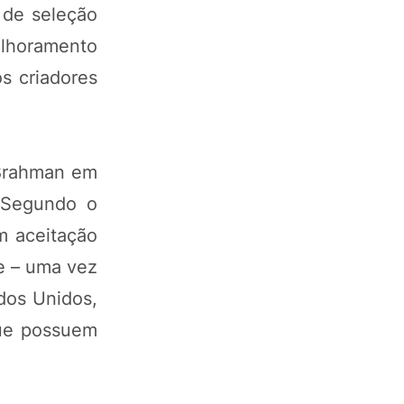
 de seleção
elhoramento
s criadores
 Brahman em
 Segundo o
m aceitação
e – uma vez
dos Unidos,
que possuem