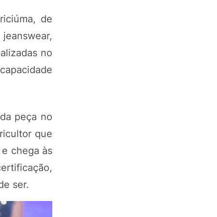
riciúma, de
jeanswear,
alizadas no
 capacidade
 da peça no
icultor que
, e chega às
rtificação,
de ser.