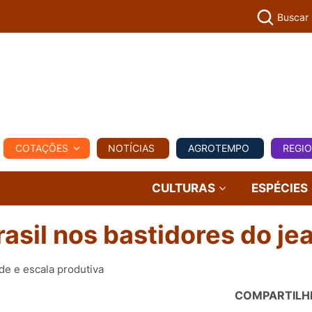
Buscar
PECUÁR
COTAÇÕES
NOTÍCIAS
AGROTEMPO
REGI
MPO
REGIONAL
COMERCIAL
AGROVIAGENS
CULTURAS
ESPÉCIES
rasil nos bastidores do je
de e escala produtiva
COMPARTILH