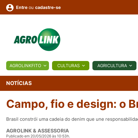
ou
cadastre-se
Entre
ULTURA
AGROLINKFITO
CULTURAS
AGRICULTURA
BIOLÓGICOS
COTAÇÕES
NOTÍCIAS
AGROTE
NOTÍCIAS
Campo, fio e design: o B
Fotos
os
Conversor
Colunistas
Eventos
e
Vídeos
Brasil constrói uma cadeia do denim que une responsabilida
AGROLINK & ASSESSORIA
Publicado em 20/05/2026 às 10:53h.