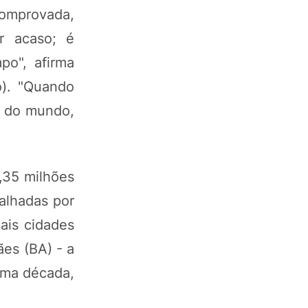
omprovada,
or acaso; é
po", afirma
o). "Quando
o do mundo,
3,35 milhões
alhadas por
pais cidades
es (BA) - a
uma década,