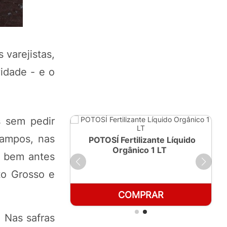
varejistas,
vidade - e o
s sem pedir
campos, nas
ante Líquido
POTOSÍ Fertilizante Líquido
250ml
Orgânico 1 LT
a bem antes
to Grosso e
RAR
COMPRAR
. Nas safras