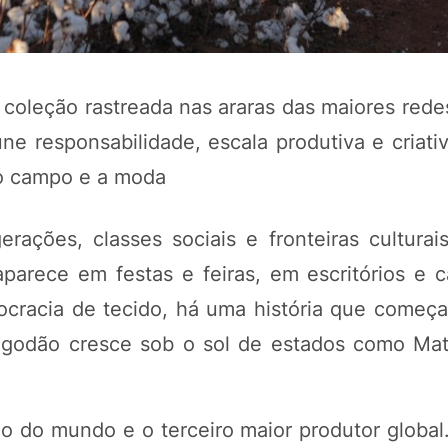
oleção rastreada nas araras das maiores redes 
ne responsabilidade, escala produtiva e criati
o campo e a moda
ações, classes sociais e fronteiras culturai
parece em festas e feiras, em escritórios e 
POTOSÍ Fertiliz
Orgânico 
mocracia de tecido, há uma história que começ
godão cresce sob o sol de estados como Ma
COMP
ão do mundo e o terceiro maior produtor global