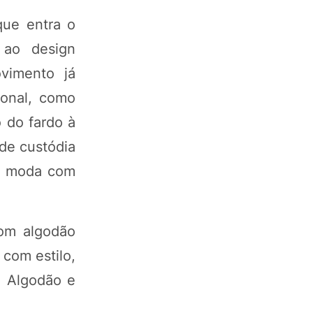
que entra o
 ao design
vimento já
ional, como
 do fardo à
de custódia
 e moda com
com algodão
 com estilo,
e Algodão e