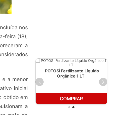
oncluída nos
-feira (18),
voreceram a
nsiderados
ante Líquido
POTOSÍ Fertilizante Líquido
250ml
Orgânico 1 LT
s e a menor
ivo inicial
o obtido em
RAR
COMPRAR
pulsionam a