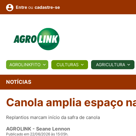
ou
cadastre-se
Entre
ULTURA
AGROLINKFITO
CULTURAS
AGRICULTURA
BIOLÓGICOS
COTAÇÕES
NOTÍCIAS
AGROTE
NOTÍCIAS
Canola amplia espaço n
Fotos
os
Conversor
Colunistas
Eventos
e
Vídeos
Replantios marcam início da safra de canola
AGROLINK
- Seane Lennon
Publicado em 22/06/2026 às 15:05h.