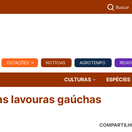
Buscar
PECUÁR
COTAÇÕES
NOTÍCIAS
AGROTEMPO
REGI
MPO
REGIONAL
COMERCIAL
AGROVIAGENS
CULTURAS
ESPÉCIES
as lavouras gaúchas
COMPARTILH