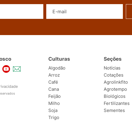
Nome
E-mail
osco
Culturas
Seções
Algodão
Notícias
Arroz
Cotações
Café
Agrolinkfito
rivacidade
Cana
Agrotempo
reservados
Feijão
Biológicos
Milho
Fertilizantes
Soja
Sementes
Trigo