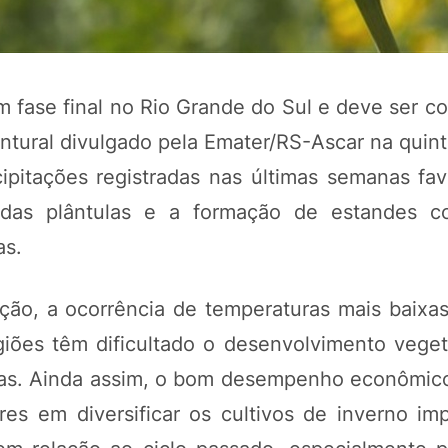
m fase final no Rio Grande do Sul e deve ser c
tural divulgado pela Emater/RS-Ascar na quinta
ipitações registradas nas últimas semanas fa
das plântulas e a formação de estandes co
as.
POTOSÍ Fertiliz
Orgânico 
ação, a ocorrência de temperaturas mais baixa
iões têm dificultado o desenvolvimento vegetat
oras. Ainda assim, o bom desempenho econômic
COMP
res em diversificar os cultivos de inverno im