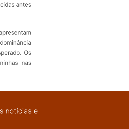
icidas antes
 apresentam
edominância
sperado. Os
aninhas nas
 notícias e