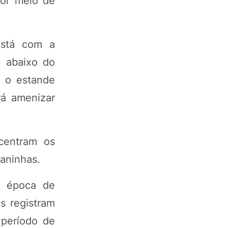
por meio de
está com a
u abaixo do
a o estande
rá amenizar
centram os
daninhas.
a época de
s registram
 período de