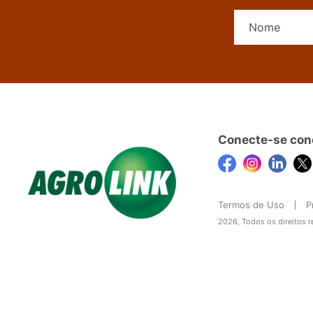
Conecte-se con
Termos de Uso
P
2026, Todos os direitos 