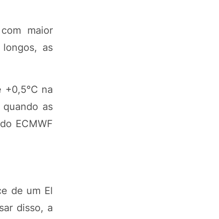
 com maior
 longos, as
e +0,5°C na
o quando as
zo do ECMWF
ce de um El
ar disso, a