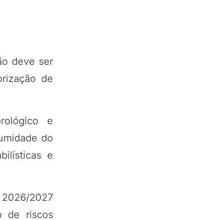
ão deve ser
orização de
rológico e
 umidade do
lísticas e
o 2026/2027
o de riscos