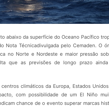
 abaixo da superfície do Oceano Pacífico trop
undo Nota Técnicadivulgada pelo Cemaden. O ó
eca no Norte e Nordeste e maior pressão sob
alta que as previsões de longo prazo aind
POTOSÍ Fertiliz
Orgânico 
entros climáticos da Europa, Estados Unidos 
COMP
pacto, com possibilidade de um El Niño mui
dicam chance de o evento superar marcas hist