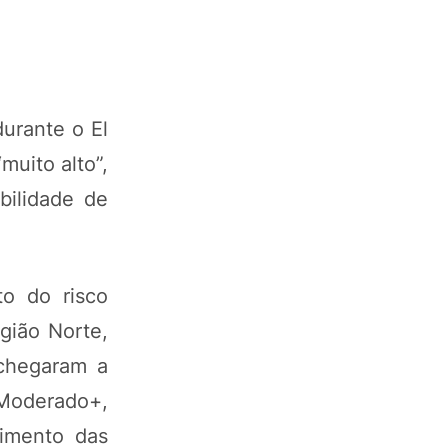
urante o El
uito alto”,
bilidade de
to do risco
gião Norte,
chegaram a
 Moderado+,
vimento das