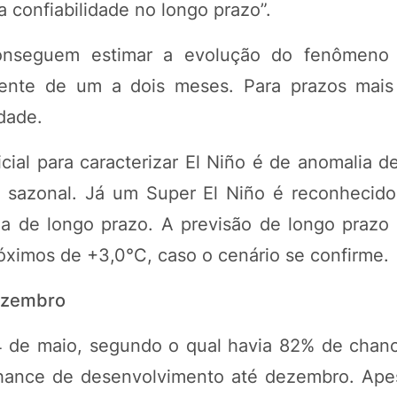
 confiabilidade no longo prazo”.
conseguem estimar a evolução do fenômeno
mente de um a dois meses. Para prazos mais
dade.
ial para caracterizar El Niño é de anomalia d
o sazonal. Já um Super El Niño é reconhecid
a de longo prazo. A previsão de longo pra
róximos de +3,0°C, caso o cenário se confirme.
dezembro
14 de maio, segundo o qual havia 82% de chan
hance de desenvolvimento até dezembro. Apes