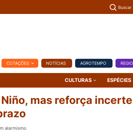
Buscar
PECUÁR
COTAÇÕES
NOTÍCIAS
AGROTEMPO
REGI
MPO
REGIONAL
COMERCIAL
AGROVIAGENS
CULTURAS
ESPÉCIES
 Niño, mas reforça incert
prazo
sem alarmismo