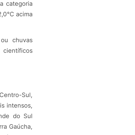
a categoria
 2,0°C acima
 ou chuvas
científicos
Centro-Sul,
s intensos,
ande do Sul
erra Gaúcha,