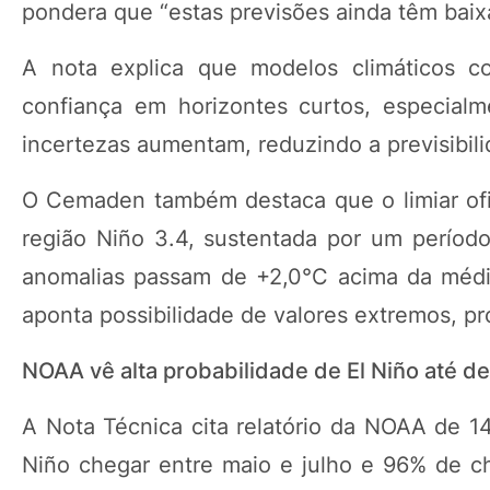
pondera que “estas previsões ainda têm baixa
A nota explica que modelos climáticos 
confiança em horizontes curtos, especial
incertezas aumentam, reduzindo a previsibili
O Cemaden também destaca que o limiar ofic
região Niño 3.4, sustentada por um períod
anomalias passam de +2,0°C acima da médi
aponta possibilidade de valores extremos, p
NOAA vê alta probabilidade de El Niño até 
A Nota Técnica cita relatório da NOAA de 
Niño chegar entre maio e julho e 96% de c