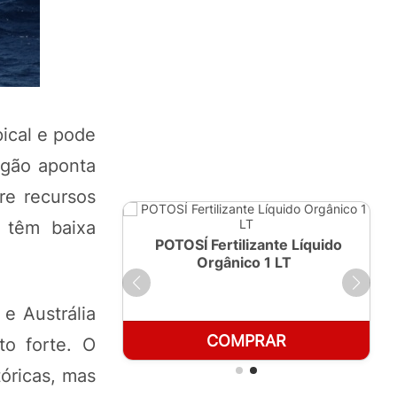
ical e pode
rgão aponta
re recursos
a têm baixa
ante Líquido
POTOSÍ Fertilizante Líquido
250ml
Orgânico 1 LT
e Austrália
RAR
COMPRAR
to forte. O
óricas, mas