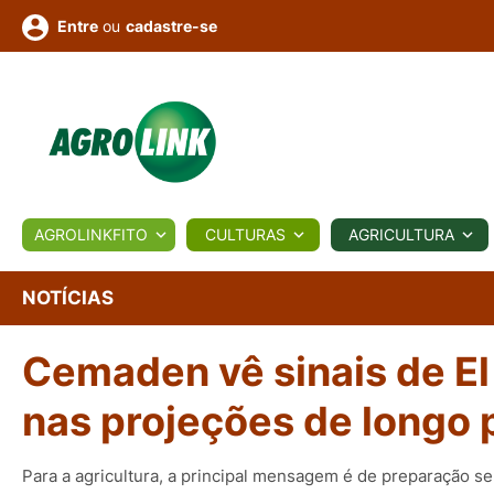
ou
cadastre-se
Entre
ULTURA
AGROLINKFITO
CULTURAS
AGRICULTURA
BIOLÓGICOS
COTAÇÕES
NOTÍCIAS
AGROTE
NOTÍCIAS
Cemaden vê sinais de El
Fotos
os
Conversor
Colunistas
Eventos
e
Vídeos
nas projeções de longo 
Para a agricultura, a principal mensagem é de preparação 