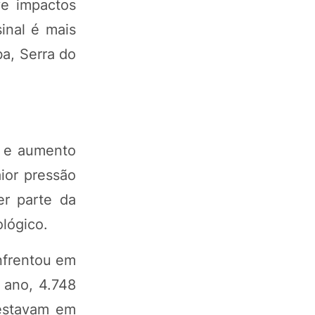
ve impactos
inal é mais
ba, Serra do
s e aumento
ior pressão
r parte da
ológico.
nfrentou em
 ano, 4.748
 estavam em