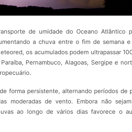
transporte de umidade do Oceano Atlântico p
aumentando a chuva entre o fim de semana e 
teored, os acumulados podem ultrapassar 100
 Paraíba, Pernambuco, Alagoas, Sergipe e nort
ropecuário.
POTOSÍ Fertiliz
Orgânico
de forma persistente, alternando períodos de p
adas moderadas de vento. Embora não sejam
huvas ao longo de vários dias favorece o 
COMP