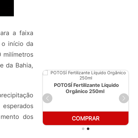
ara a faixa
o início da
 milímetros
e da Bahia,
ante Líquido
POTOSÍ Fertilizante Líquido
 1 LT
Orgânico 250ml
recipitação
 esperados
aumento dos
RAR
COMPRAR