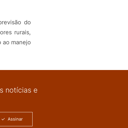
previsão do
res rurais,
o ao manejo
 notícias e
Assinar