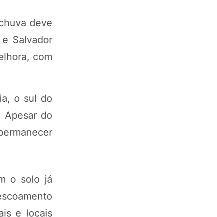
 chuva deve
 e Salvador
elhora, com
a, o sul do
. Apesar do
ermanecer
m o solo já
escoamento
is e locais