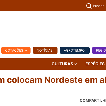
Buscar
PECUÁR
COTAÇÕES
NOTÍCIAS
AGROTEMPO
REGI
MPO
REGIONAL
COMERCIAL
AGROVIAGENS
CULTURAS
ESPÉCIES
 colocam Nordeste em al
COMPARTILH