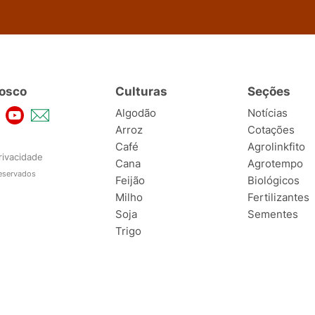
osco
Culturas
Seções
Algodão
Notícias
Arroz
Cotações
Café
Agrolinkfito
rivacidade
Cana
Agrotempo
reservados
Feijão
Biológicos
Milho
Fertilizantes
Soja
Sementes
Trigo