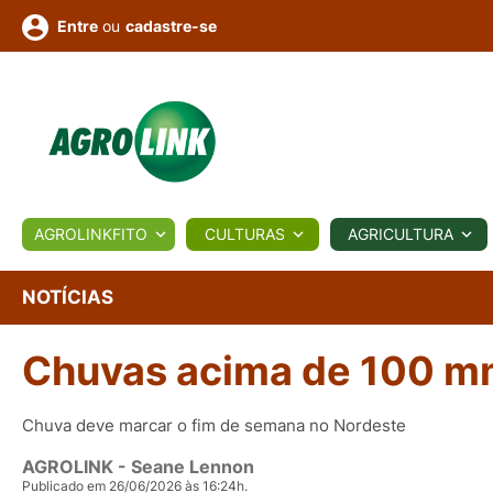
ou
cadastre-se
Entre
ULTURA
AGROLINKFITO
CULTURAS
AGRICULTURA
BIOLÓGICOS
COTAÇÕES
NOTÍCIAS
AGROTE
NOTÍCIAS
Chuvas acima de 100 mm
Fotos
os
Conversor
Colunistas
Eventos
e
Vídeos
Chuva deve marcar o fim de semana no Nordeste
AGROLINK
- Seane Lennon
Publicado em 26/06/2026 às 16:24h.