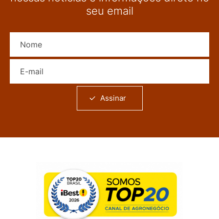
seu email
Nome
E-mail
Assinar