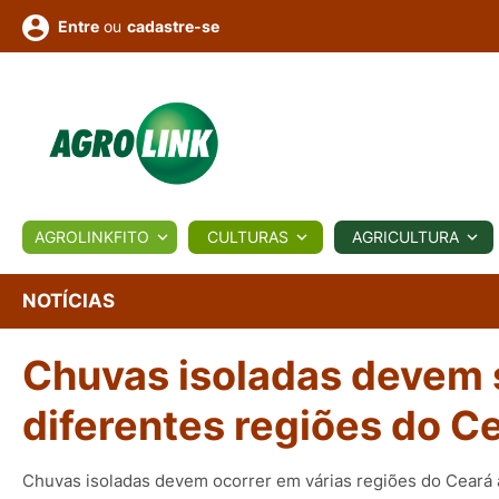
ou
cadastre-se
Entre
ULTURA
AGROLINKFITO
CULTURAS
AGRICULTURA
BIOLÓGICOS
COTAÇÕES
NOTÍCIAS
AGROTE
NOTÍCIAS
Chuvas isoladas devem s
Fotos
os
Conversor
Colunistas
Eventos
e
Vídeos
diferentes regiões do C
Chuvas isoladas devem ocorrer em várias regiões do Ceará a