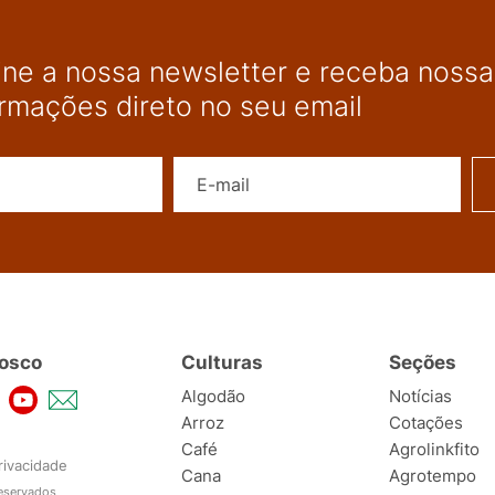
ine a nossa newsletter e receba nossas
ormações direto no seu email
Nome
E-mail
osco
Culturas
Seções
Algodão
Notícias
Arroz
Cotações
Café
Agrolinkfito
rivacidade
Cana
Agrotempo
reservados