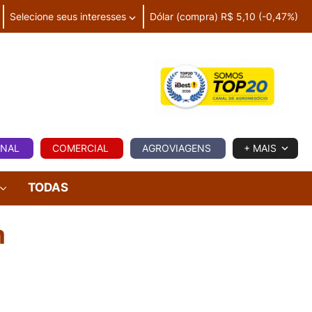
Selecione seus interesses
Dólar (compra) R$ 5,10 (-0,47%)
IA
ONAL
COMERCIAL
AGROVIAGENS
+ MAIS
TODAS
m