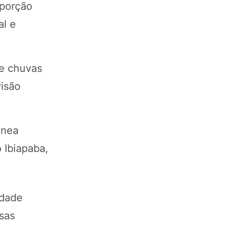
 porção
al e
de chuvas
visão
ânea
 Ibiapaba,
idade
sas