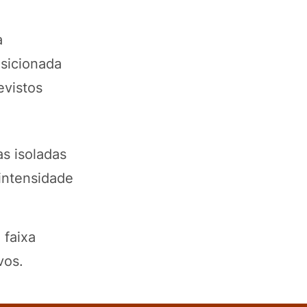
a
sicionada
evistos
as isoladas
 intensidade
 faixa
vos.