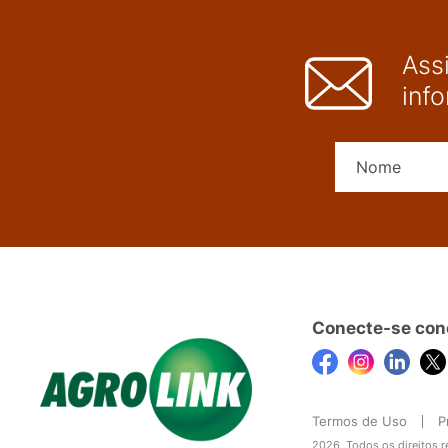
Ass
inf
Conecte-se con
Termos de Uso
P
2026, Todos os direitos 