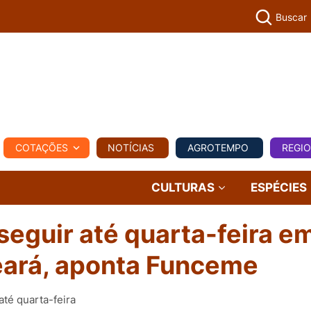
Buscar
PECUÁR
COTAÇÕES
NOTÍCIAS
AGROTEMPO
REGI
MPO
REGIONAL
COMERCIAL
AGROVIAGENS
CULTURAS
ESPÉCIES
eguir até quarta-feira e
eará, aponta Funceme
té quarta-feira