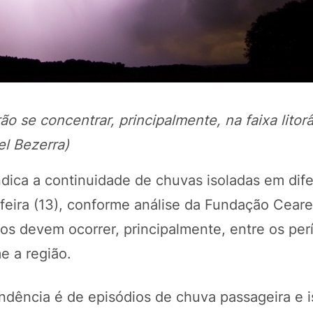
rão se concentrar, principalmente, na faixa litor
l Bezerra)
ndica a continuidade de chuvas isoladas em dif
POTOSÍ Fertiliz
feira (13), conforme análise da
Fundação Ceare
Orgânico
ros devem ocorrer, principalmente, entre os per
e a região.
COMP
tendência é de episódios de chuva passageira e i