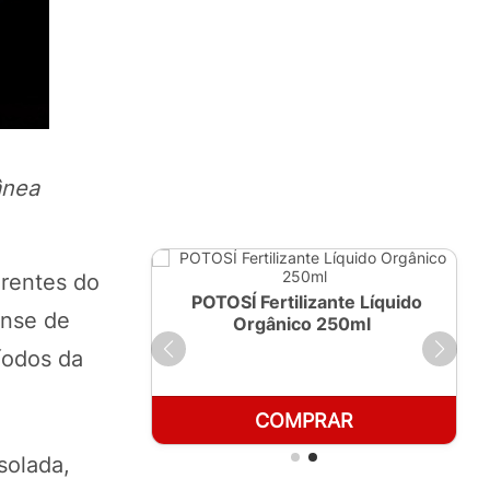
ânea
erentes do
ante Líquido
POTOSÍ Fertilizante Líquido
nse de
 1 LT
Orgânico 250ml
íodos da
RAR
COMPRAR
solada,