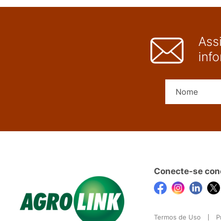
Ass
inf
Conecte-se con
Termos de Uso
P