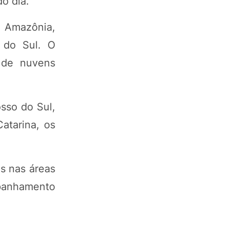
o dia.
a Amazônia,
a do Sul. O
 de nuvens
sso do Sul,
atarina, os
s nas áreas
mpanhamento