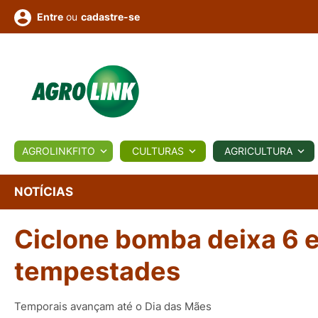
ou
cadastre-se
Entre
ULTURA
AGROLINKFITO
CULTURAS
AGRICULTURA
BIOLÓGICOS
COTAÇÕES
NOTÍCIAS
AGROTE
NOTÍCIAS
Ciclone bomba deixa 6 e
Fotos
os
Conversor
Colunistas
Eventos
e
Vídeos
tempestades
Temporais avançam até o Dia das Mães