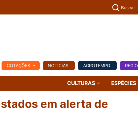
Buscar
PECUÁR
COTAÇÕES
NOTÍCIAS
AGROTEMPO
REGI
MPO
REGIONAL
COMERCIAL
AGROVIAGENS
CULTURAS
ESPÉCIES
stados em alerta de