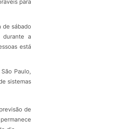
oráveis para
a de sábado
 durante a
essoas está
 São Paulo,
de sistemas
previsão de
o permanece