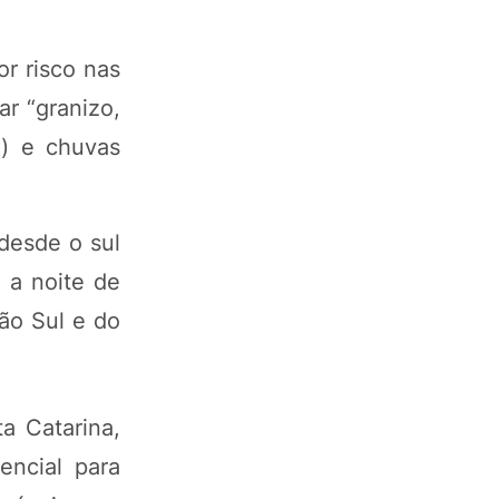
r risco nas
r “granizo,
o) e chuvas
 desde o sul
 a noite de
ão Sul e do
a Catarina,
encial para