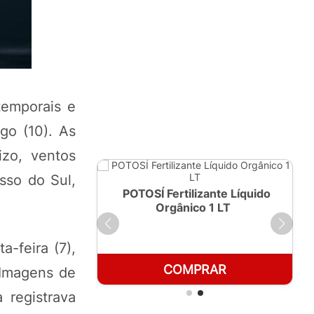
temporais e
go (10). As
izo, ventos
sso do Sul,
ante Líquido
POTOSÍ Fertilizante Líquido
250ml
Orgânico 1 LT
-feira (7),
RAR
COMPRAR
 Imagens de
 registrava