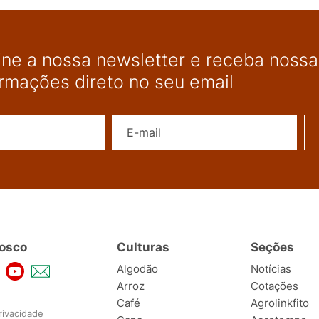
ine a nossa newsletter e receba nossas
ormações direto no seu email
Nome
E-mail
osco
Culturas
Seções
Algodão
Notícias
Arroz
Cotações
Café
Agrolinkfito
rivacidade