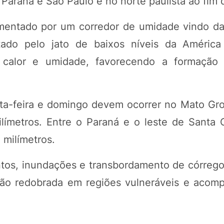
 Paraná e São Paulo e no norte paulista ao fim d
imentado por um corredor de umidade vindo d
tado pelo jato de baixos níveis da Améric
 calor e umidade, favorecendo a formação
ta-feira e domingo devem ocorrer no Mato Gro
ímetros. Entre o Paraná e o leste de Santa C
 milímetros.
ntos, inundações e transbordamento de córrego
ção redobrada em regiões vulneráveis e aco