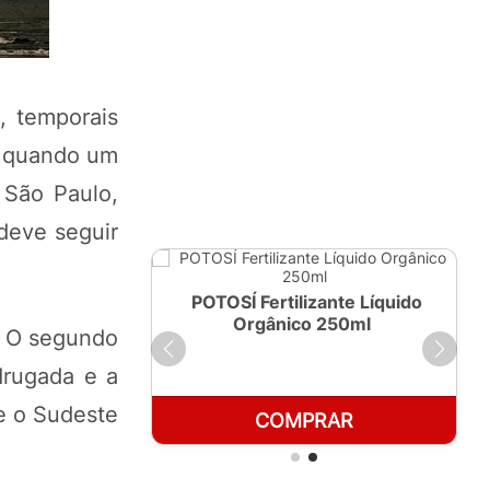
, temporais
), quando um
 São Paulo,
 deve seguir
ante Líquido
POTOSÍ Fertilizante Líquido
 1 LT
Orgânico 250ml
. O segundo
drugada e a
e o Sudeste
RAR
COMPRAR