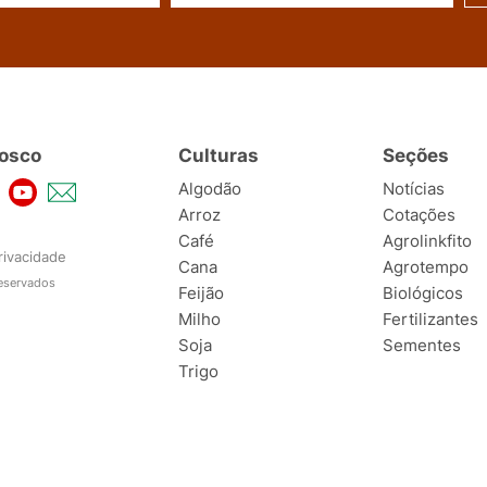
osco
Culturas
Seções
Algodão
Notícias
Arroz
Cotações
Café
Agrolinkfito
rivacidade
Cana
Agrotempo
reservados
Feijão
Biológicos
Milho
Fertilizantes
Soja
Sementes
Trigo