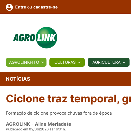
ou
cadastre-se
Entre
ULTURA
AGROLINKFITO
CULTURAS
AGRICULTURA
BIOLÓGICOS
COTAÇÕES
NOTÍCIAS
AGROTE
NOTÍCIAS
Ciclone traz temporal, g
Fotos
os
Conversor
Colunistas
Eventos
e
Vídeos
Formação de ciclone provoca chuvas fora de época
AGROLINK
- Aline Merladete
Publicado em 09/06/2026 às 16:01h.