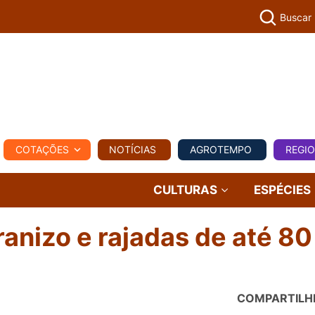
Buscar
PECUÁR
COTAÇÕES
NOTÍCIAS
AGROTEMPO
REGI
MPO
REGIONAL
COMERCIAL
AGROVIAGENS
CULTURAS
ESPÉCIES
ranizo e rajadas de até 8
COMPARTILH