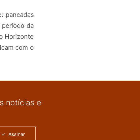
e: pancadas
 período da
o Horizonte
 ficam com o
 notícias e
Assinar