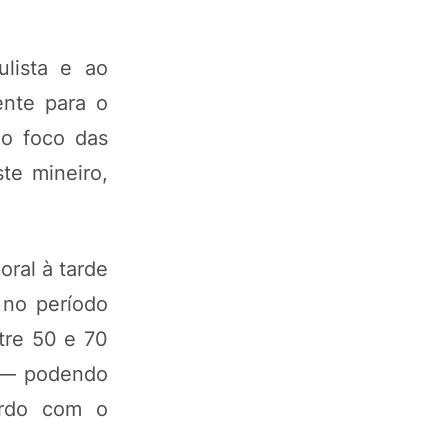
lista e ao
ente para o
 o foco das
te mineiro,
oral à tarde
 no período
tre 50 e 70
o — podendo
ordo com o