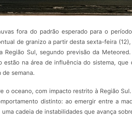
huvas fora do padrão esperado para o período
ontual de granizo a partir desta sexta-feira (12
a Região Sul, segundo previsão da Meteored.
to estão na área de influência do sistema, que
m de semana.
POTOSÍ Fertiliz
Orgânico
re o oceano, com impacto restrito à Região Sul
omportamento distinto: ao emergir entre a ma
 uma cadeia de instabilidades que avança sobr
COMP