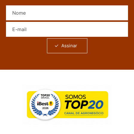
Nome
E-mail
Assinar