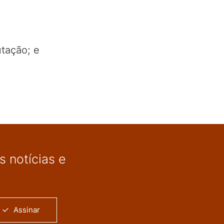
utação; e
 notícias e
Assinar