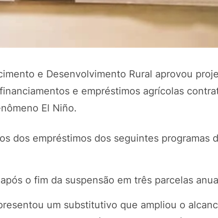
cimento e Desenvolvimento Rural aprovou proje
financiamentos e empréstimos agrícolas contra
fenômeno El Niño.
POTOSÍ Fertiliz
os dos empréstimos dos seguintes programas d
Orgânico
pós o fim da suspensão em três parcelas anua
COMP
 apresentou um
substitutivo
que ampliou o alcan