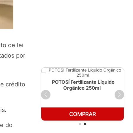
to de lei
tados por
ante Líquido
POTOSÍ Fertilizante Líquido
e crédito
 1 LT
Orgânico 250ml
is.
RAR
COMPRAR
ce do