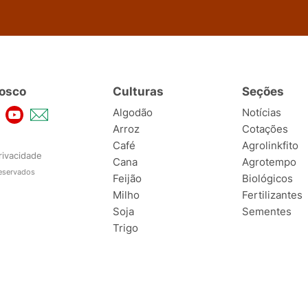
osco
Culturas
Seções
Algodão
Notícias
Arroz
Cotações
Café
Agrolinkfito
rivacidade
Cana
Agrotempo
reservados
Feijão
Biológicos
Milho
Fertilizantes
Soja
Sementes
Trigo