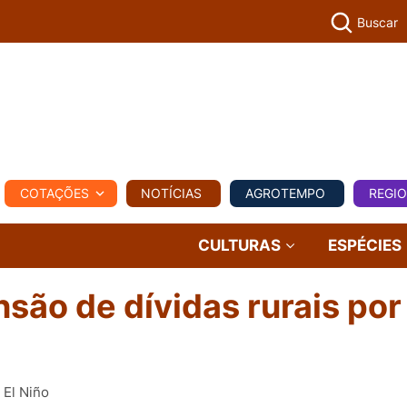
Buscar
PECUÁR
COTAÇÕES
NOTÍCIAS
AGROTEMPO
REGI
MPO
REGIONAL
COMERCIAL
AGROVIAGENS
CULTURAS
ESPÉCIES
ão de dívidas rurais por
 El Niño