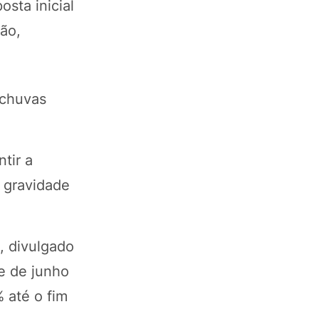
sta inicial
ão,
 chuvas
tir a
à gravidade
, divulgado
e de junho
 até o fim