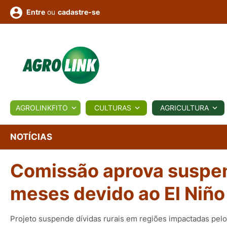
ou
cadastre-se
Entre
ULTURA
AGROLINKFITO
CULTURAS
AGRICULTURA
BIOLÓGICOS
COTAÇÕES
NOTÍCIAS
AGROTE
NOTÍCIAS
Comissão aprova suspens
Fotos
os
Conversor
Colunistas
Eventos
e
Vídeos
meses devido ao El Niño
Projeto suspende dívidas rurais em regiões impactadas pelo