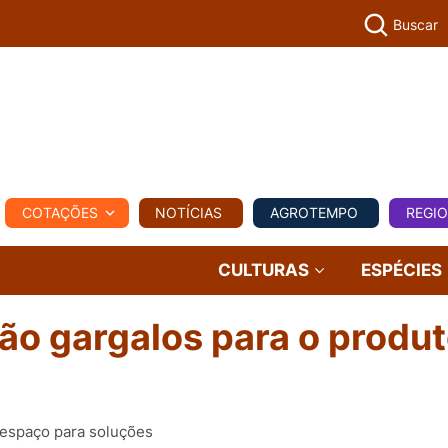
Buscar
PECUÁR
COTAÇÕES
NOTÍCIAS
AGROTEMPO
REGI
MPO
REGIONAL
COMERCIAL
AGROVIAGENS
CULTURAS
ESPÉCIES
são gargalos para o produt
 espaço para soluções