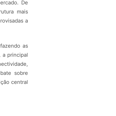
mercado. De
rutura mais
provisadas a
 fazendo as
a principal
ectividade,
ebate sobre
ição central