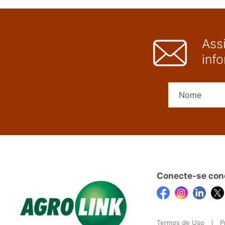
Ass
inf
Conecte-se con
Termos de Uso
P