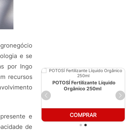
agronegócio
ologia e se
as por Ingo
em recursos
ante Líquido
POTOSÍ Fertilizante Líquido
volvimento
 1 LT
Orgânico 250ml
RAR
COMPRAR
 presente e
pacidade de