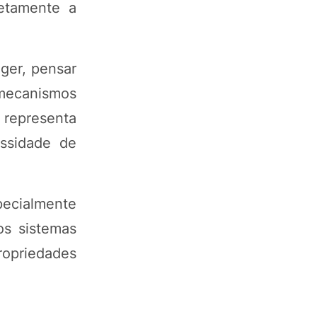
etamente a
ger, pensar
e mecanismos
 representa
essidade de
pecialmente
os sistemas
ropriedades