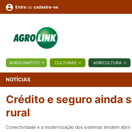
ou
cadastre-se
Entre
ULTURA
AGROLINKFITO
CULTURAS
AGRICULTURA
BIOLÓGICOS
COTAÇÕES
NOTÍCIAS
AGROTE
NOTÍCIAS
Crédito e seguro ainda 
Fotos
os
Conversor
Colunistas
Eventos
e
Vídeos
rural
Conectividade e a modernização dos sistemas tendem abrir