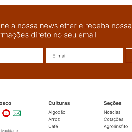
ine a nossa newsletter e receba nossas
ormações direto no seu email
Nome
E-mail
osco
Culturas
Seções
Algodão
Notícias
Arroz
Cotações
Café
Agrolinkfito
rivacidade