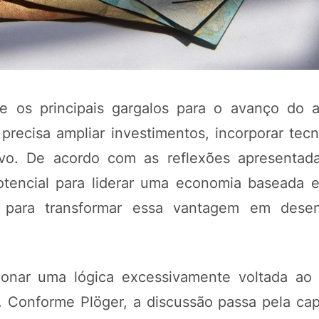
re os principais gargalos para o avanço do 
recisa ampliar investimentos, incorporar tecn
vo. De acordo com as reflexões apresentad
potencial para liderar uma economia baseada 
POTOSÍ Fertiliz
es para transformar essa vantagem em desen
Orgânico
COMP
donar uma lógica excessivamente voltada ao
o. Conforme Plöger, a discussão passa pela ca