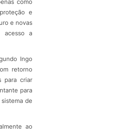
apenas como
proteção e
uro e novas
o acesso a
egundo Ingo
com retorno
 para criar
ontante para
 sistema de
palmente ao