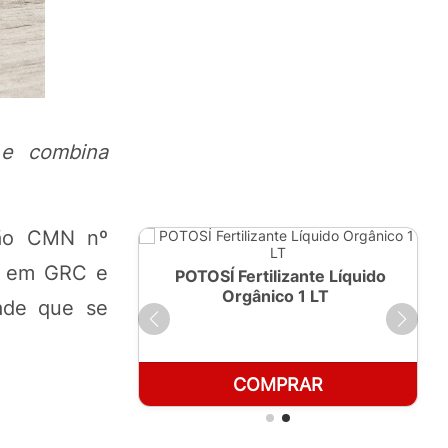
 e combina
ção CMN nº
ta em GRC e
ante Líquido
POTOSÍ Fertilizante Líquido
250ml
Orgânico 1 LT
dade que se
RAR
COMPRAR