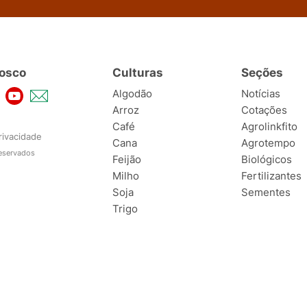
osco
Culturas
Seções
Algodão
Notícias
Arroz
Cotações
Café
Agrolinkfito
rivacidade
Cana
Agrotempo
reservados
Feijão
Biológicos
Milho
Fertilizantes
Soja
Sementes
Trigo