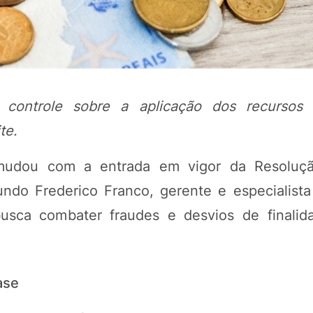
controle sobre a aplicação dos recursos
te.
il mudou com a entrada em vigor da Resolu
ndo Frederico Franco, gerente e especialis
POTOSÍ Fertiliz
Orgânico 
busca combater fraudes e desvios de finali
COMP
ase