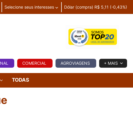
Selecione seus interesses
Dólar (compra) R$ 5,11 (-0,43%)
IA
ONAL
COMERCIAL
AGROVIAGENS
+ MAIS
TODAS
ue