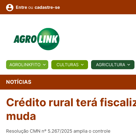
ou
cadastre-se
Entre
ULTURA
AGROLINKFITO
CULTURAS
AGRICULTURA
BIOLÓGICOS
COTAÇÕES
NOTÍCIAS
AGROTE
NOTÍCIAS
Crédito rural terá fiscal
Fotos
os
Conversor
Colunistas
Eventos
e
Vídeos
muda
Resolução CMN nº 5.267/2025 amplia o controle