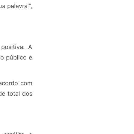
 palavra’”,
positiva. A
ro público e
 acordo com
de total dos