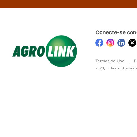
Conecte-se con
Termos de Uso
P
2026, Todos os direitos 