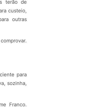
s terão de
ra custeio,
ara outras
e comprovar.
ciente para
va, sozinha,
ume Franco.