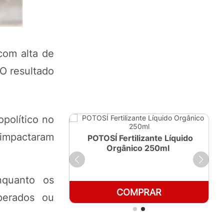
com alta de
 O resultado
político no
impactaram
ante Líquido
POTOSÍ Fertilizante Líquido
 1 LT
Orgânico 250ml
nquanto os
RAR
COMPRAR
perados ou