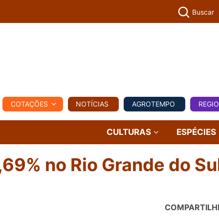
Buscar
PECUÁR
COTAÇÕES
NOTÍCIAS
AGROTEMPO
REGI
MPO
REGIONAL
COMERCIAL
AGROVIAGENS
CULTURAS
ESPÉCIES
,69% no Rio Grande do Su
COMPARTILH