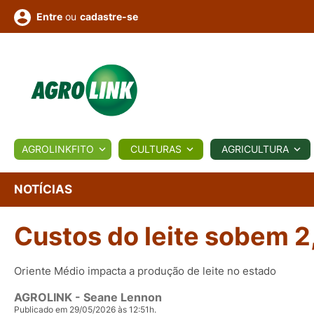
ou
cadastre-se
Entre
ULTURA
AGROLINKFITO
CULTURAS
AGRICULTURA
BIOLÓGICOS
COTAÇÕES
NOTÍCIAS
AGROTE
NOTÍCIAS
Custos do leite sobem 2
Fotos
os
Conversor
Colunistas
Eventos
e
Vídeos
Oriente Médio impacta a produção de leite no estado
AGROLINK
- Seane Lennon
Publicado em 29/05/2026 às 12:51h.