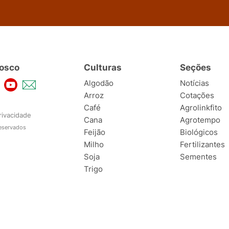
osco
Culturas
Seções
Algodão
Notícias
Arroz
Cotações
Café
Agrolinkfito
rivacidade
Cana
Agrotempo
reservados
Feijão
Biológicos
Milho
Fertilizantes
Soja
Sementes
Trigo