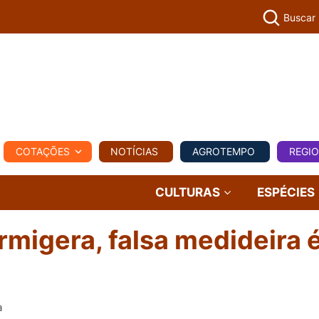
Buscar
PECUÁR
COTAÇÕES
NOTÍCIAS
AGROTEMPO
REGI
MPO
REGIONAL
COMERCIAL
AGROVIAGENS
CULTURAS
ESPÉCIES
rmigera, falsa medideira é
a