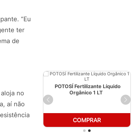
pante. “Eu
gente ter
tema de
ante Líquido
POTOSÍ Fertilizante Líquido
 aloja no
250ml
Orgânico 1 LT
a, aí não
esistência
RAR
COMPRAR