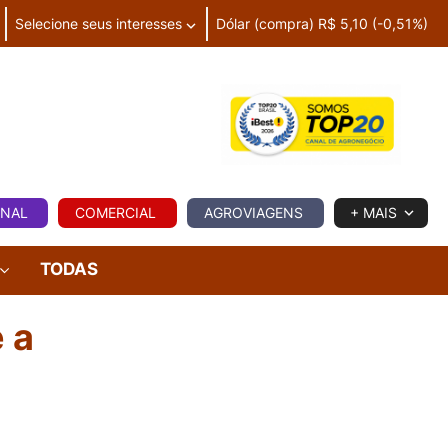
Selecione seus interesses
Dólar (compra) R$ 5,10 (-0,51%)
IA
ONAL
COMERCIAL
AGROVIAGENS
+ MAIS
TODAS
 a