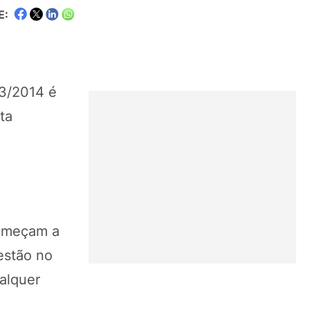
E:
13/2014 é
ta
começam a
estão no
alquer