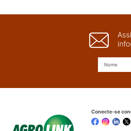
Ass
inf
Conecte-se con