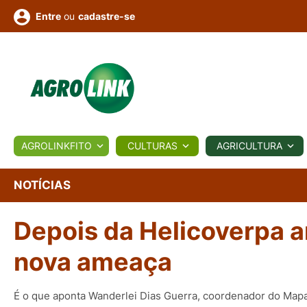
ou
cadastre-se
Entre
ULTURA
AGROLINKFITO
CULTURAS
AGRICULTURA
BIOLÓGICOS
COTAÇÕES
NOTÍCIAS
AGROTE
NOTÍCIAS
Depois da Helicoverpa a
Fotos
os
Conversor
Colunistas
Eventos
e
Vídeos
nova ameaça
É o que aponta Wanderlei Dias Guerra, coordenador do Map