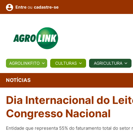
ou
cadastre-se
Entre
ULTURA
AGROLINKFITO
CULTURAS
AGRICULTURA
BIOLÓGICOS
COTAÇÕES
NOTÍCIAS
AGROTE
NOTÍCIAS
Dia Internacional do Lei
Fotos
os
Conversor
Colunistas
Eventos
e
Vídeos
Congresso Nacional
Entidade que representa 55% do faturamento total do setor r