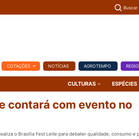
Buscar
PECUÁR
COTAÇÕES
NOTÍCIAS
AGROTEMPO
REGI
MPO
REGIONAL
COMERCIAL
AGROVIAGENS
CULTURAS
ESPÉCIES
te contará com evento no
ealiza o Brasília Fest Leite para debater qualidade, consumo e 