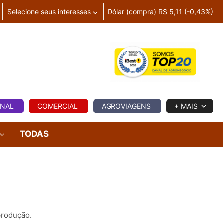
Selecione seus interesses
Dólar (compra) R$ 5,11 (-0,43%)
IA
ONAL
COMERCIAL
AGROVIAGENS
+ MAIS
TODAS
produção.