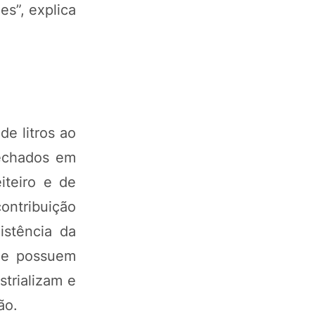
es”, explica
e litros ao
fechados em
iteiro e de
contribuição
stência da
ade possuem
trializam e
ção.