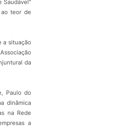
te Saudável"
 ao teor de
e a situação
 Associação
njuntural da
e, Paulo do
ma dinâmica
das na Rede
 empresas a