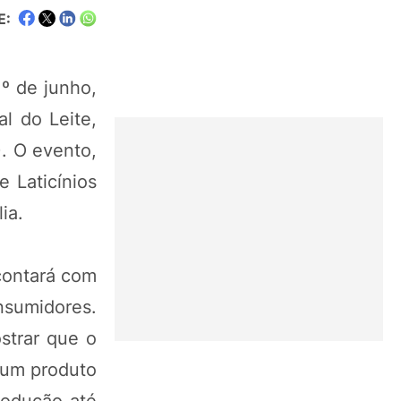
E:
1º de junho,
l do Leite,
. O evento,
 Laticínios
ia.
contará com
sumidores.
strar que o
 um produto
rodução até