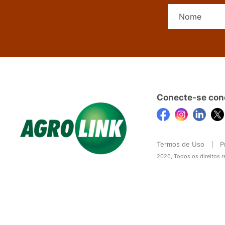
Conecte-se con
Termos de Uso
P
2026, Todos os direitos 