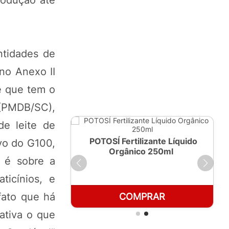
ntidades de
no Anexo II
e que tem o
 (PMDB/SC),
de leite de
ante Líquido
POTOSÍ Fertilizante Líquido
vo do G100,
 1 LT
Orgânico 250ml
s é sobre a
ticínios, e
fato que há
RAR
COMPRAR
ativa o que