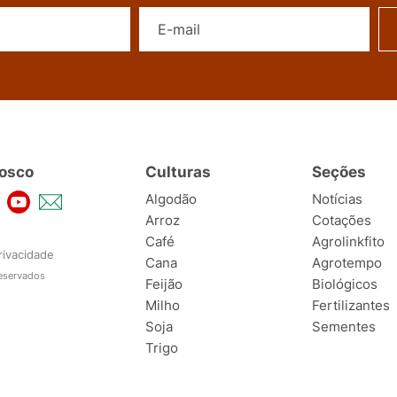
Nome
E-mail
osco
Culturas
Seções
Algodão
Notícias
Arroz
Cotações
Café
Agrolinkfito
rivacidade
Cana
Agrotempo
reservados
Feijão
Biológicos
Milho
Fertilizantes
Soja
Sementes
Trigo