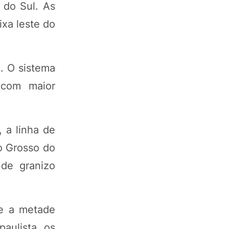
 do Sul. As
xa leste do
). O sistema
 com maior
 a linha de
o Grosso do
 de granizo
te a metade
aulista, os