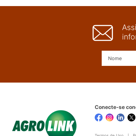
Ass
inf
Conecte-se con
Termos de Uso
P