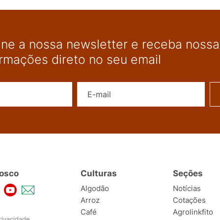
ine a nossa newsletter e receba nossas
ormações direto no seu email
Nome
E-mail
osco
Culturas
Seções
Algodão
Notícias
Arroz
Cotações
Café
Agrolinkfito
rivacidade