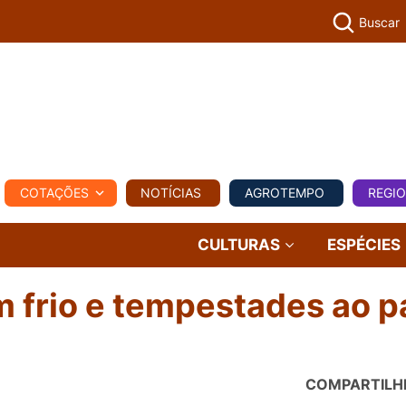
Buscar
PECUÁR
COTAÇÕES
NOTÍCIAS
AGROTEMPO
REGI
MPO
REGIONAL
COMERCIAL
AGROVIAGENS
CULTURAS
ESPÉCIES
m frio e tempestades ao p
COMPARTILH