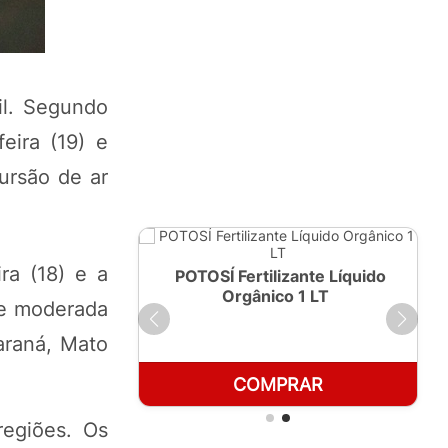
il. Segundo
eira (19) e
ursão de ar
ra (18) e a
ante Líquido
POTOSÍ Fertilizante Líquido
250ml
Orgânico 1 LT
de moderada
araná, Mato
RAR
COMPRAR
regiões. Os