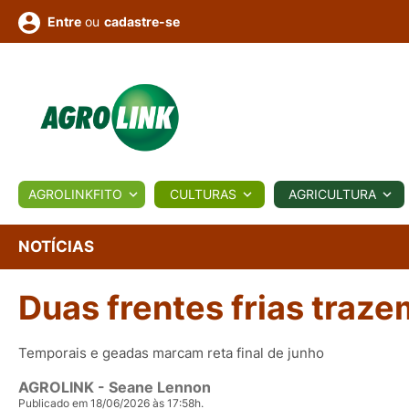
ou
cadastre-se
Entre
ULTURA
AGROLINKFITO
CULTURAS
AGRICULTURA
BIOLÓGICOS
COTAÇÕES
NOTÍCIAS
AGROTE
NOTÍCIAS
Duas frentes frias traze
Fotos
os
Conversor
Colunistas
Eventos
e
Vídeos
Temporais e geadas marcam reta final de junho
AGROLINK
- Seane Lennon
Publicado em 18/06/2026 às 17:58h.