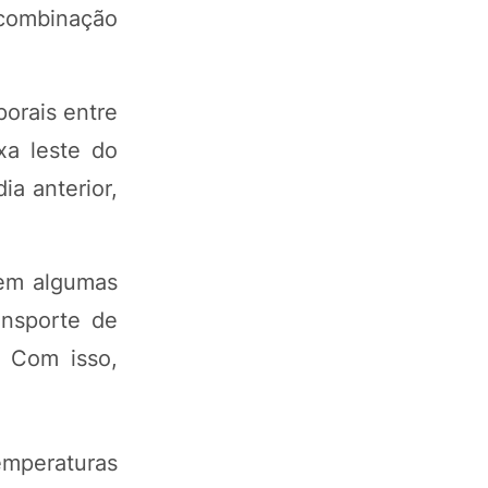
 combinação
orais entre
xa leste do
a anterior,
 em algumas
ansporte de
 Com isso,
emperaturas