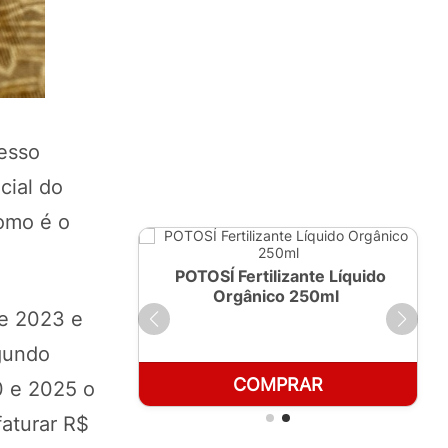
resso
cial do
como é o
ante Líquido
POTOSÍ Fertilizante Líquido
 1 LT
Orgânico 250ml
de 2023 e
gundo
RAR
COMPRAR
0 e 2025 o
aturar R$