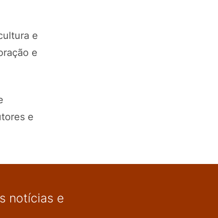
ultura e
oração e
e
utores e
 notícias e