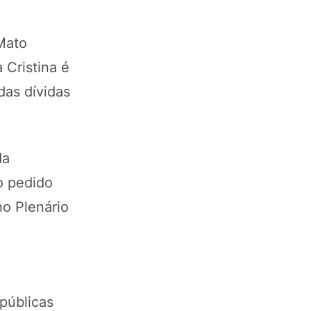
 Mato
 Cristina é
das dívidas
da
o pedido
no Plenário
públicas