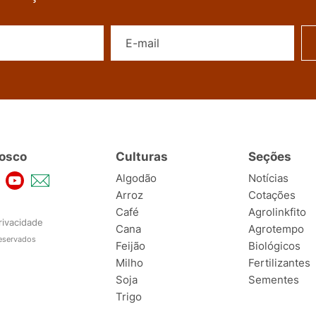
Nome
E-mail
osco
Culturas
Seções
Algodão
Notícias
Arroz
Cotações
Café
Agrolinkfito
rivacidade
Cana
Agrotempo
reservados
Feijão
Biológicos
Milho
Fertilizantes
Soja
Sementes
Trigo