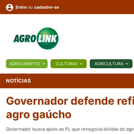
ou
cadastre-se
Entre
ULTURA
AGROLINKFITO
CULTURAS
AGRICULTURA
BIOLÓGICOS
COTAÇÕES
NOTÍCIAS
AGROTE
NOTÍCIAS
Governador defende ref
Fotos
os
Conversor
Colunistas
Eventos
e
Vídeos
agro gaúcho
Governador busca apoio ao PL que renegocia dívidas do ag