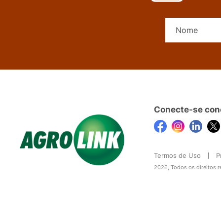
Conecte-se con
Termos de Uso
P
2026, Todos os direitos 