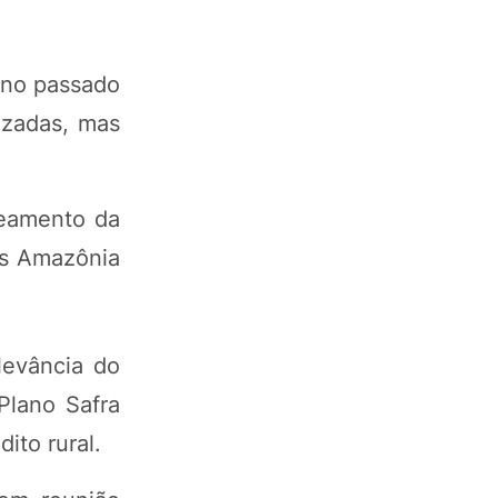
 no passado
izadas, mas
peamento da
as Amazônia
levância do
Plano Safra
ito rural.