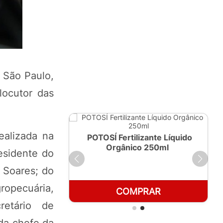
m São Paulo,
locutor das
ealizada na
ante Líquido
POTOSÍ Fertilizante Líquido
 1 LT
Orgânico 250ml
esidente do
 Soares; do
ropecuária,
RAR
COMPRAR
retário de