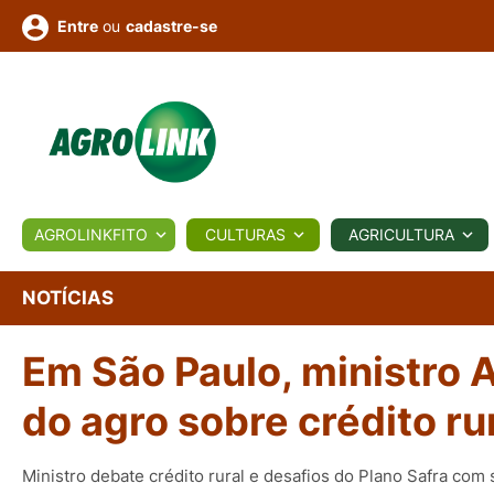
ou
cadastre-se
Entre
ULTURA
AGROLINKFITO
CULTURAS
AGRICULTURA
BIOLÓGICOS
COTAÇÕES
NOTÍCIAS
AGROTE
NOTÍCIAS
Em São Paulo, ministro
Fotos
os
Conversor
Colunistas
Eventos
e
Vídeos
do agro sobre crédito ru
Ministro debate crédito rural e desafios do Plano Safra com 