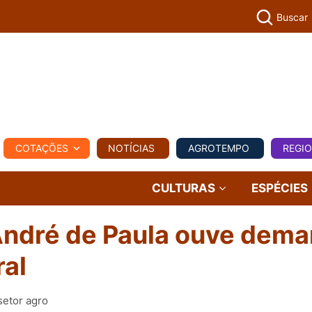
Buscar
PECUÁR
COTAÇÕES
NOTÍCIAS
AGROTEMPO
REGI
MPO
REGIONAL
COMERCIAL
AGROVIAGENS
CULTURAS
ESPÉCIES
 André de Paula ouve dem
ral
setor agro