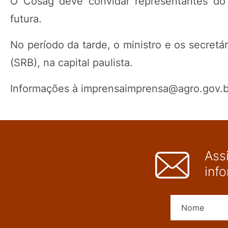
O Cosag deve convidar representantes do 
futura.
No período da tarde, o ministro e os secretá
(SRB), na capital paulista.
Informações à
imprensaimprensa@agro.gov.b
Ass
inf