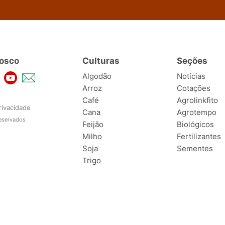
osco
Culturas
Seções
Algodão
Notícias
Arroz
Cotações
Café
Agrolinkfito
rivacidade
Cana
Agrotempo
reservados
Feijão
Biológicos
Milho
Fertilizantes
Soja
Sementes
Trigo