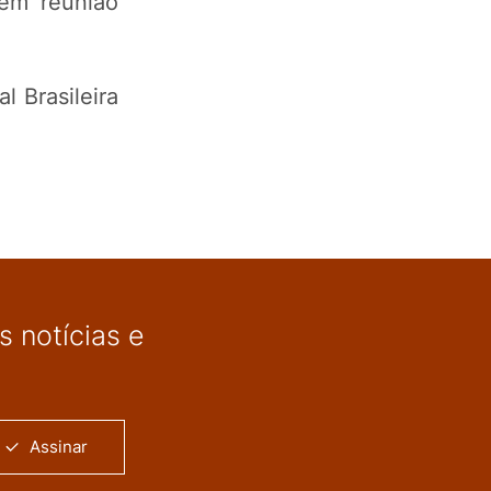
 em reunião
l Brasileira
 notícias e
Assinar