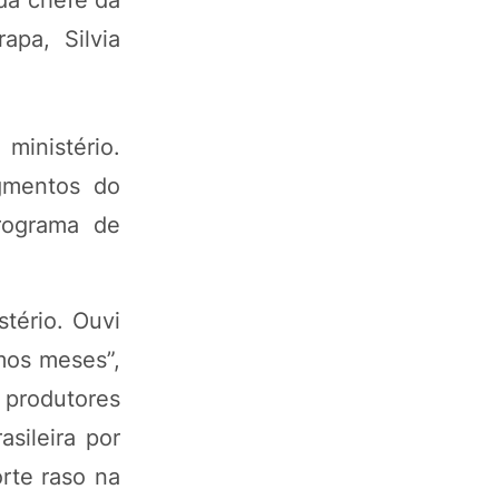
da chefe da
apa, Silvia
ministério.
gmentos do
programa de
tério. Ouvi
mos meses”,
 produtores
sileira por
orte raso na