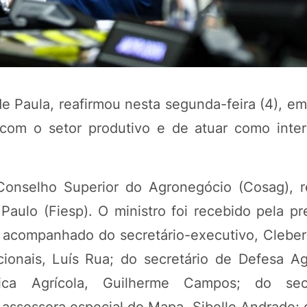
de Paula, reafirmou nesta segunda-feira (4), e
com o setor produtivo e de atuar como inter
 Conselho Superior do Agronegócio (Cosag), r
POTOSÍ Fertiliz
Orgânico
aulo (Fiesp). O ministro foi recebido pela pr
e acompanhado do secretário-executivo, Cleber
ionais, Luís Rua; do secretário de Defesa Ag
COMP
tica Agrícola, Guilherme Campos; do sec