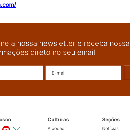
s.com/
ine a nossa newsletter e receba nossas
ormações direto no seu email
Nome
E-mail
osco
Culturas
Seções
Algodão
Notícias