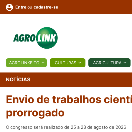
ou
cadastre-se
Entre
ULTURA
AGROLINKFITO
CULTURAS
AGRICULTURA
BIOLÓGICOS
COTAÇÕES
NOTÍCIAS
AGROTE
NOTÍCIAS
Envio de trabalhos cien
Fotos
os
Conversor
Colunistas
Eventos
e
Vídeos
prorrogado
O congresso será realizado de 25 a 28 de agosto de 2026