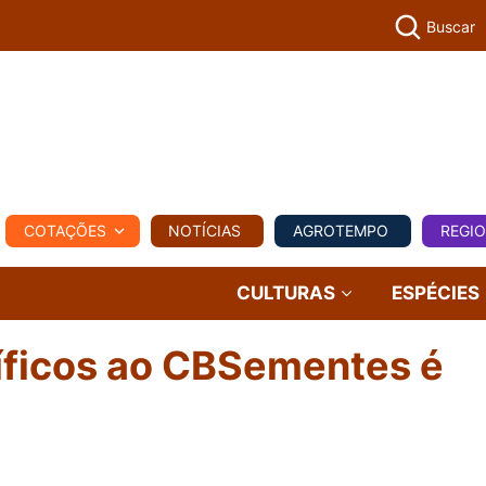
Buscar
PECUÁR
COTAÇÕES
NOTÍCIAS
AGROTEMPO
REGI
MPO
REGIONAL
COMERCIAL
AGROVIAGENS
CULTURAS
ESPÉCIES
tíficos ao CBSementes é