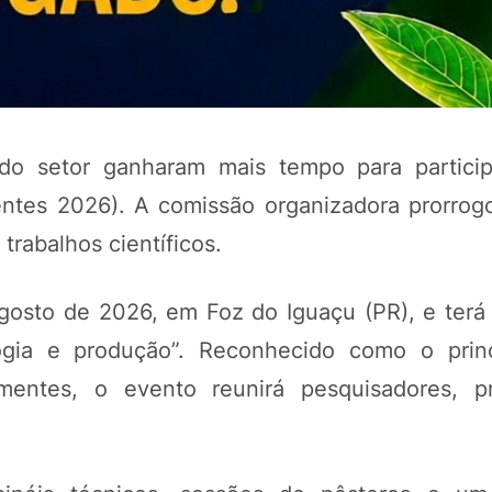
 do setor ganharam mais tempo para particip
ntes 2026). A comissão organizadora prorrog
rabalhos científicos.
POTOSÍ Fertiliz
agosto de 2026, em Foz do Iguaçu (PR), e ter
Orgânico
logia e produção”. Reconhecido como o prin
mentes, o evento reunirá pesquisadores, pro
COMP