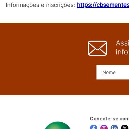
Informações e inscrições:
https://cbsemente
Ass
inf
Conecte-se con