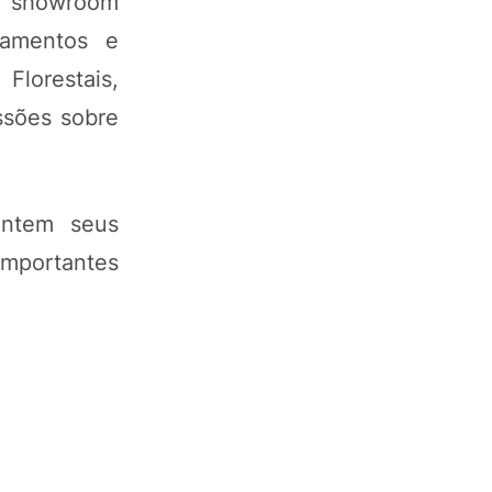
m showroom
pamentos e
Florestais,
ssões sobre
entem seus
mportantes