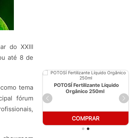
ar do XXIII
ou até 8 de
ante Líquido
POTOSÍ Fertilizante Líquido
á como tema
 1 LT
Orgânico 250ml
cipal fórum
fissionais,
RAR
COMPRAR