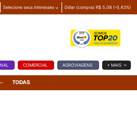
Selecione seus interesses
Dólar (compra) R$ 5,08 (-0,43%)
IA
ONAL
COMERCIAL
AGROVIAGENS
+ MAIS
TODAS