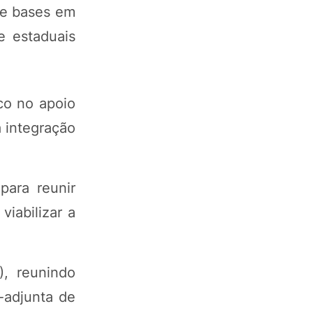
 de bases em
e estaduais
co no apoio
a integração
para reunir
iabilizar a
), reunindo
-adjunta de