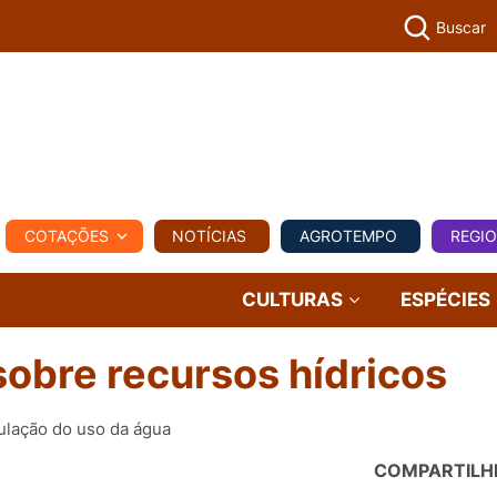
Buscar
PECUÁR
COTAÇÕES
NOTÍCIAS
AGROTEMPO
REGI
MPO
REGIONAL
COMERCIAL
AGROVIAGENS
CULTURAS
ESPÉCIES
obre recursos hídricos
ulação do uso da água
COMPARTILH