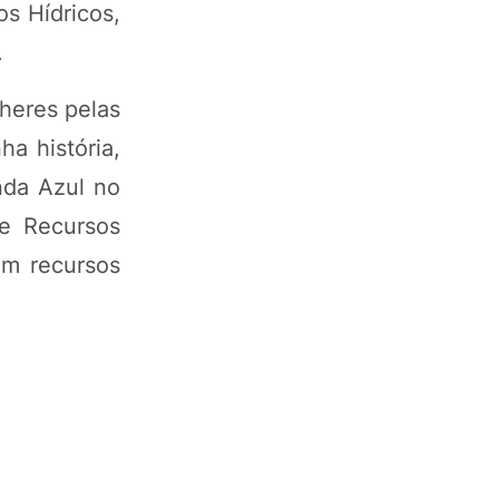
os Hídricos,
.
heres pelas
ha história,
da Azul no
de Recursos
om recursos