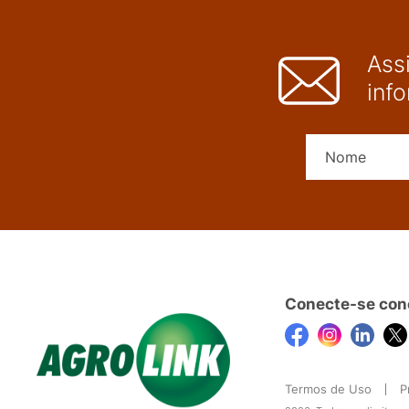
Ass
inf
Conecte-se con
Termos de Uso
P