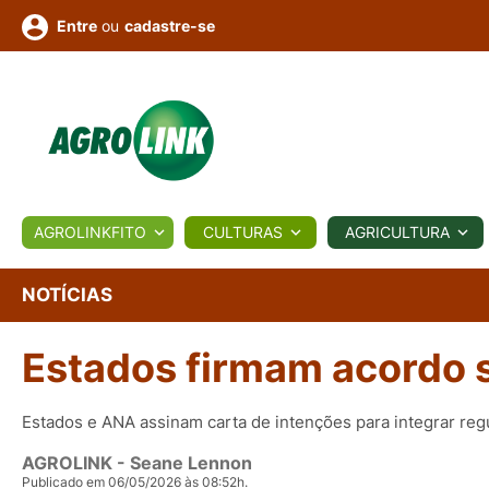
ou
cadastre-se
Entre
ULTURA
AGROLINKFITO
CULTURAS
AGRICULTURA
BIOLÓGICOS
COTAÇÕES
NOTÍCIAS
AGROTE
NOTÍCIAS
Estados firmam acordo s
Fotos
os
Conversor
Colunistas
Eventos
e
Vídeos
Estados e ANA assinam carta de intenções para integrar reg
AGROLINK
- Seane Lennon
Publicado em 06/05/2026 às 08:52h.