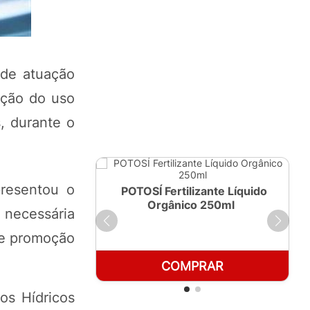
 de atuação
ação do uso
s, durante o
presentou o
ante Líquido
POTOSÍ Fertilizante Líquido
250ml
Orgânico 1 LT
 necessária
 e promoção
RAR
COMPRAR
os Hídricos