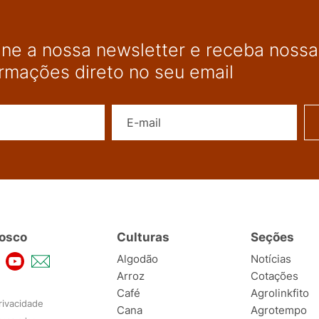
ine a nossa newsletter e receba nossas
ormações direto no seu email
Nome
E-mail
osco
Culturas
Seções
Algodão
Notícias
Arroz
Cotações
Café
Agrolinkfito
rivacidade
Cana
Agrotempo